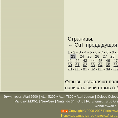
Страницы:
← Ctrl
предыдущая
1
-
2
-
3
-
4
-
5
-
6
-
7
-
8
-
9
-
-
23
-
24
-
25
-
26
-
27
-
28
41
-
42
-
43
-
44
-
45
-
46
-
47
60
-
61
-
62
-
63
-
64
-
65
-
66
79
-
80
-
81
-
82
-
83
-
84
-
85
Отзывы оставляют пол
написать свой отзыв (о
Эмуляторы
:
Atari 2600
|
Atari 5200 + Atari 7800 + Atari Jaguar
|
Coleco Coleco
|
Microsoft MSX-1
|
Neo-Geo
|
Nintendo 64
|
Oric
|
PC Engine / Turbo Gr
WonderSwan / C
Copyright © 2006-2026 Portal www
Использование материалов сайта раз