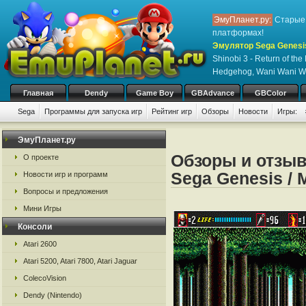
ЭмуПланет.ру:
Старые 
платформах!
Эмулятор Sega Genesis
Shinobi 3 - Return of the
Hedgehog, Wani Wani W
Главная
Dendy
Game Boy
GBAdvance
GBColor
Sega
Программы для запуска игр
Рейтинг игр
Обзоры
Новости
Игры:
ЭмуПланет.ру
Обзоры и отзыв
О проекте
Sega Genesis / M
Новости игр и программ
Вопросы и предложения
Мини Игры
Консоли
Atari 2600
Atari 5200, Atari 7800, Atari Jaguar
ColecoVision
Dendy (Nintendo)