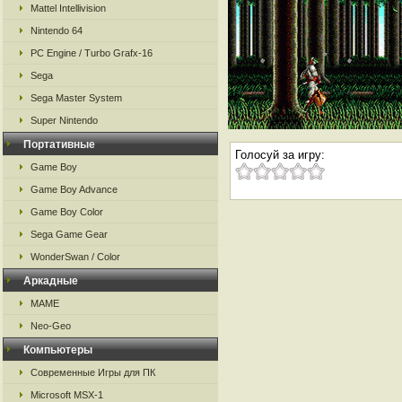
Mattel Intellivision
Nintendo 64
PC Engine / Turbo Grafx-16
Sega
Sega Master System
Super Nintendo
Портативные
Голосуй за игру:
Game Boy
Game Boy Advance
Game Boy Color
Sega Game Gear
WonderSwan / Color
Аркадные
MAME
Neo-Geo
Компьютеры
Современные Игры для ПК
Microsoft MSX-1