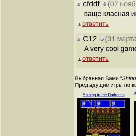
cfddf
(07 нояб
ваще класная иг
ответить
C12
(31 марта
A very cool game
ответить
Выбранная Вами "
Shino
Предыдущие игры по кат
S
Shining in the Darkness