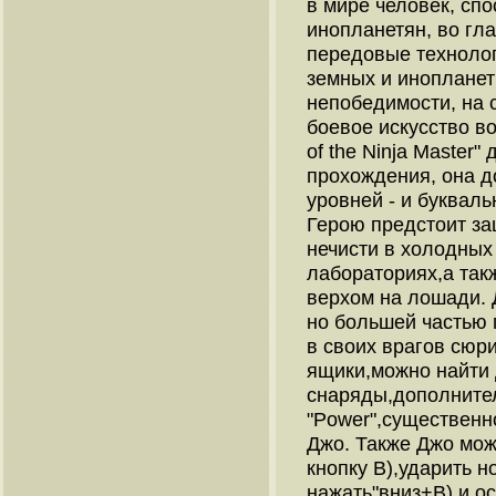
в мире человек, сп
инопланетян, во гла
передовые технолог
земных и инопланет
непобедимости, на с
боевое искусство во
of the Ninja Master
прохождения, она д
уровней - и буквал
Герою предстоит за
нечисти в холодных 
лабораториях,а так
верхом на лошади. 
но большей частью 
в своих врагов сюр
ящики,можно найти
снаряды,дополнител
"Power",существен
Джо. Также Джо мож
кнопку В),ударить 
нажать"вниз+В),и о