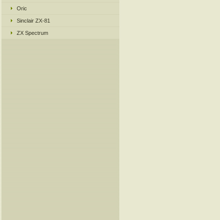
Oric
Sinclair ZX-81
ZX Spectrum