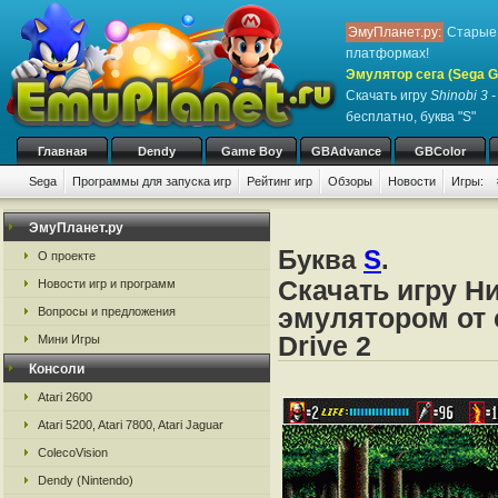
ЭмуПланет.ру:
Старые 
платформах!
Эмулятор сега (Sega Ge
Скачать игру
Shinobi 3 -
бесплатно, буква "S"
Главная
Dendy
Game Boy
GBAdvance
GBColor
Sega
Программы для запуска игр
Рейтинг игр
Обзоры
Новости
Игры:
ЭмуПланет.ру
Буква
S
.
О проекте
Скачать игру Н
Новости игр и программ
эмулятором от с
Вопросы и предложения
Drive 2
Мини Игры
Консоли
Atari 2600
Atari 5200, Atari 7800, Atari Jaguar
ColecoVision
Dendy (Nintendo)