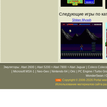
Следующие игры по ката
Shiten Myooh
Эмуляторы
:
Atari 2600
|
Atari 5200 + Atari 7800 + Atari Jaguar
|
Coleco Coleco
|
Microsoft MSX-1
|
Neo-Geo
|
Nintendo 64
|
Oric
|
PC Engine / Turbo Gr
WonderSwan / C
Copyright © 2006-2026 Portal www
Использование материалов сайта раз