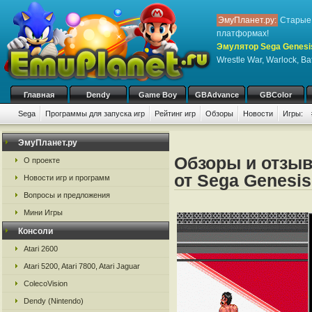
ЭмуПланет.ру:
Старые 
платформах!
Эмулятор Sega Genesis
Wrestle War, Warlock, Ba
Главная
Dendy
Game Boy
GBAdvance
GBColor
Sega
Программы для запуска игр
Рейтинг игр
Обзоры
Новости
Игры:
ЭмуПланет.ру
Обзоры и отзыв
О проекте
от Sega Genesis 
Новости игр и программ
Вопросы и предложения
Мини Игры
Консоли
Atari 2600
Atari 5200, Atari 7800, Atari Jaguar
ColecoVision
Dendy (Nintendo)