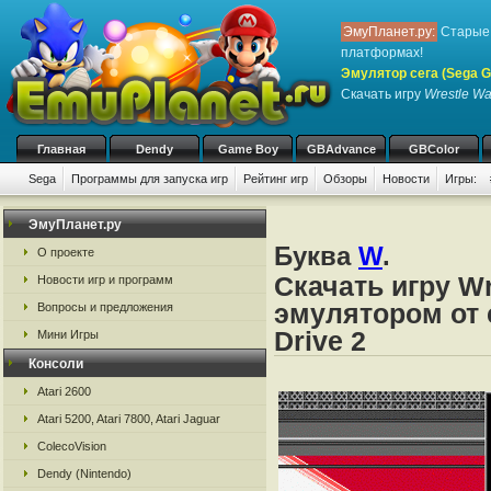
ЭмуПланет.ру:
Старые 
платформах!
Эмулятор сега (Sega Ge
Скачать игру
Wrestle Wa
Главная
Dendy
Game Boy
GBAdvance
GBColor
Sega
Программы для запуска игр
Рейтинг игр
Обзоры
Новости
Игры:
ЭмуПланет.ру
Буква
W
.
О проекте
Скачать игру Wr
Новости игр и программ
эмулятором от с
Вопросы и предложения
Drive 2
Мини Игры
Консоли
Atari 2600
Atari 5200, Atari 7800, Atari Jaguar
ColecoVision
Dendy (Nintendo)