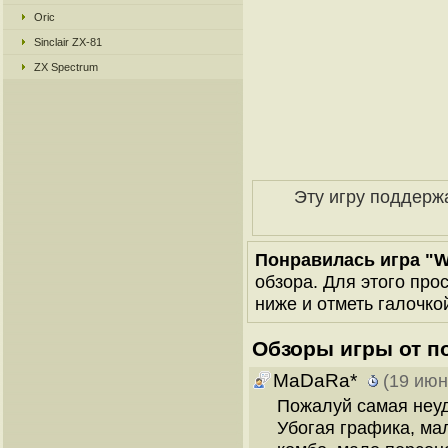
Oric
Sinclair ZX-81
ZX Spectrum
Эту игру поддерж
Понравилась игра "W
обзора. Для этого про
ниже и отметь галочкой
Обзоры игры от п
MaDaRa*
(19 июн
Пожалуй самая неуд
Убогая графика, ма