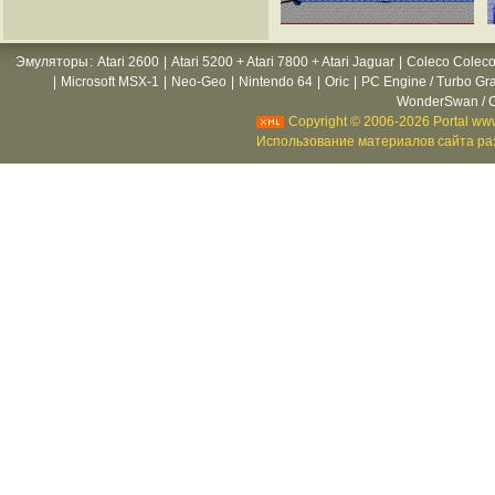
Эмуляторы
:
Atari 2600
|
Atari 5200 + Atari 7800 + Atari Jaguar
|
Coleco Coleco
|
Microsoft MSX-1
|
Neo-Geo
|
Nintendo 64
|
Oric
|
PC Engine / Turbo Gr
WonderSwan / C
Copyright © 2006-2026 Portal www
Использование материалов сайта раз