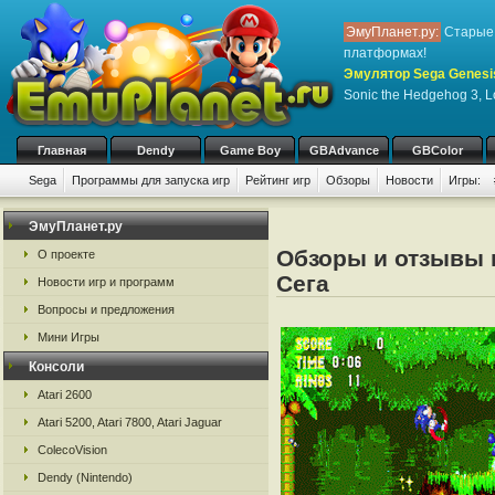
ЭмуПланет.ру:
Старые 
платформах!
Эмулятор Sega Genesis
Sonic the Hedgehog 3, L
Главная
Dendy
Game Boy
GBAdvance
GBColor
Sega
Программы для запуска игр
Рейтинг игр
Обзоры
Новости
Игры:
ЭмуПланет.ру
Обзоры и отзывы п
О проекте
Сега
Новости игр и программ
Вопросы и предложения
Мини Игры
Консоли
Atari 2600
Atari 5200, Atari 7800, Atari Jaguar
ColecoVision
Dendy (Nintendo)