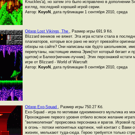
Knuckles'а), но затем это было исправлено в дополнении S
взгляд, последней хорошей игрой серии.
Автор:
KoyoN
, дата публикации 1 сентября 2010, среда
Обзор Lost Vikings, The
,
Размер игры 691.9 Кб.
Blizzard веников не вяжет. Эта игра кстати стала в послед
плагиаторов, которые все рано не могут превзойти оригина
обзоры на сайте? Они написаны как будто школьником, име
перепутаны, настоящие имена Эрик(тот который бегает и п
щитом) и Балеог(мечник-лучник). Этих персонажей кстати 
игре от Blizzard - World of Warcraft
Автор:
KoyoN
, дата публикации 8 сентября 2010, среда
Обзор Exo-Squad
,
Размер игры 750.27 Кб.
Exo-Squad - игра по мотивам одноименного мультика из мо
Прохождение первого уровня отбило всякое желание играт
"великолепная" прорисовка персонажа и врагов. Игровой 
в огонь - потоки непонятных картинок, чей контакт с Вами
жизнях, мелькают туда-сюда. Герою требуется только стре