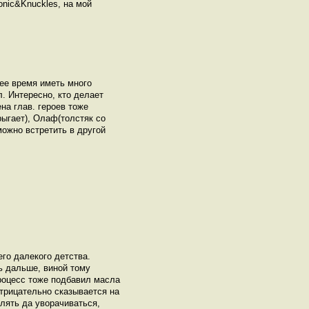
onic&Knuckles, на мой
нее время иметь много
л. Интересно, кто делает
на глав. героев тоже
рыгает), Олаф(толстяк со
можно встретить в другой
его далекого детства.
ь дальше, виной тому
процесс тоже подбавил масла
 отрицательно сказывается на
лять да уворачиваться,