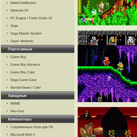
Mattel Intellivision
Nintendo 64
PC Engine / Turbo Grafx-16
Sega
Sega Master System
Super Nintendo
Портативные
Game Boy
Game Boy Advance
Game Boy Color
Sega Game Gear
WonderSwan / Color
Аркадные
MAME
Neo-Geo
Компьютеры
Современные Игры для ПК
Microsoft MSX-1