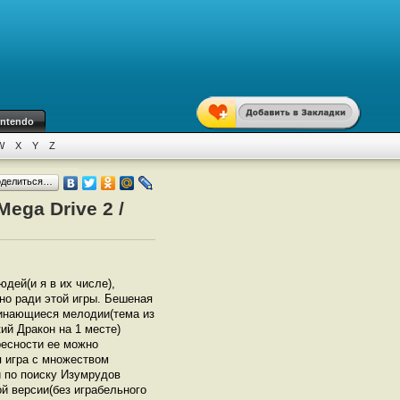
intendo
W
X
Y
Z
оделиться…
ega Drive 2 /
юдей(и я в их числе),
но ради этой игры. Бешеная
минающиеся мелодии(тема из
ий Дракон на 1 месте)
ресности ее можно
я игра с множеством
и по поиску Изумрудов
ой версии(без играбельного