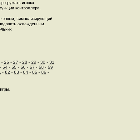
прогружать игрока
ункции контроллера,
 экраном, символизирующий
 подавать охлажденным.
ельник
-
26
-
27
-
28
-
29
-
30
-
31
-
54
-
55
-
56
-
57
-
58
-
59
1
-
82
-
83
-
84
-
85
-
86
-
игры.