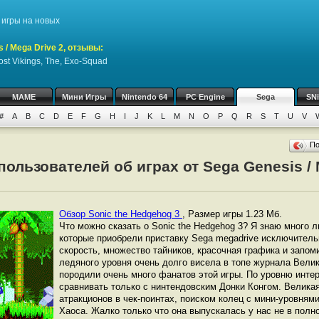
игры на новых
 / Mega Drive 2, отзывы:
ost Vikings, The, Exo-Squad
MAME
Мини Игры
Nintendo 64
PC Engine
Sega
SN
#
A
B
C
D
E
F
G
H
I
J
K
L
M
N
O
P
Q
R
S
T
U
V
П
ользователей об играх от Sega Genesis / M
Обзор Sonic the Hedgehog 3
,
Размер игры 1.23 Мб.
Что можно сказать о Sonic the Hedgehog 3? Я знаю много л
которые приобрели приставку Sega megadrive исключитель
скорость, множество тайников, красочная графика и запо
ледяного уровня очень долго висела в топе журнала Велик
породили очень много фанатов этой игры. По уровню инте
сравнивать только с нинтендовским Донки Конгом. Велика
атракционов в чек-поинтах, поиском колец с мини-уровням
Хаоса. Жалко только что она выпускалась у нас не в полн