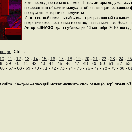
хотя последнее крайне сложно. Плюс авторы додумались 
невероятным объемом мануала, объясняющего основные ф
пропустить который не получится.
Итак, цветной пиксельный салат, приправленный красным
некротическое состояние героя под названием Exo-Squad,
Автор:
cSHAGO
, дата публикации 13 сентября 2010, понед
ующая
Ctrl →
10
-
11
-
12
-
13
-
14
-
15
-
16
-
17
-
18
-
19
-
20
-
21
-
22
-
23
-
24
-
25
8
-
39
-
40
-
41
-
42
-
43
-
44
-
45
-
46
-
47
-
48
-
49
-
50
-
51
-
52
-
53
-
66
-
67
-
68
-
69
-
70
-
71
-
72
-
73
-
74
-
75
-
76
-
77
-
78
-
79
-
80
-
8
 сайта. Каждый желающий может написать свой отзыв (обзор) любимой 