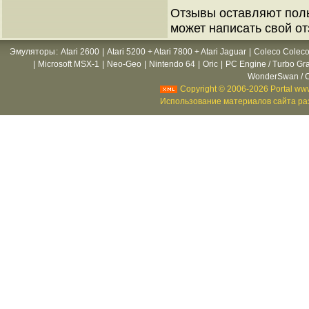
Отзывы оставляют пол
может написать свой от
Эмуляторы
:
Atari 2600
|
Atari 5200 + Atari 7800 + Atari Jaguar
|
Coleco Coleco
|
Microsoft MSX-1
|
Neo-Geo
|
Nintendo 64
|
Oric
|
PC Engine / Turbo Gr
WonderSwan / C
Copyright © 2006-2026 Portal www
Использование материалов сайта раз