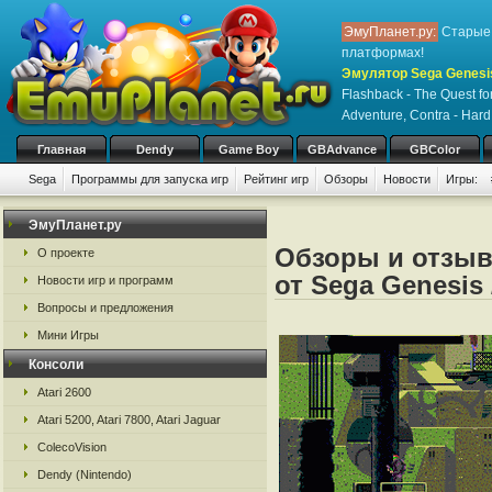
ЭмуПланет.ру:
Старые 
платформах!
Эмулятор Sega Genesis
Flashback - The Quest for 
Adventure, Contra - Har
Главная
Dendy
Game Boy
GBAdvance
GBColor
Sega
Программы для запуска игр
Рейтинг игр
Обзоры
Новости
Игры:
ЭмуПланет.ру
Обзоры и отзыв
О проекте
от Sega Genesis 
Новости игр и программ
Вопросы и предложения
Мини Игры
Консоли
Atari 2600
Atari 5200, Atari 7800, Atari Jaguar
ColecoVision
Dendy (Nintendo)