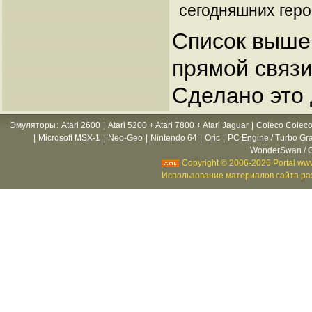
сегодняшних геро
Список выше 
прямой связи
Сделано это 
Эмуляторы
:
Atari 2600
|
Atari 5200 + Atari 7800 + Atari Jaguar
|
Coleco Coleco
|
Microsoft MSX-1
|
Neo-Geo
|
Nintendo 64
|
Oric
|
PC Engine / Turbo Gr
WonderSwan / C
Copyright © 2006-2026 Portal www
Использование материалов сайта раз