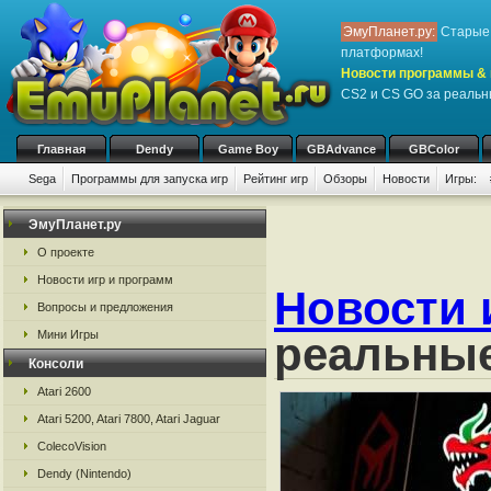
ЭмуПланет.ру:
Старые 
платформах!
Новости программы & 
CS2 и CS GO за реальн
Главная
Dendy
Game Boy
GBAdvance
GBColor
Sega
Программы для запуска игр
Рейтинг игр
Обзоры
Новости
Игры:
ЭмуПланет.ру
О проекте
Новости игр и программ
Новости 
Вопросы и предложения
Мини Игры
реальные
Консоли
Atari 2600
Atari 5200, Atari 7800, Atari Jaguar
ColecoVision
Dendy (Nintendo)