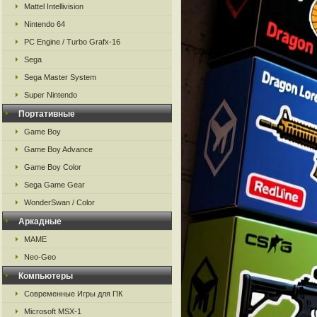
Mattel Intellivision
Nintendo 64
PC Engine / Turbo Grafx-16
Sega
Sega Master System
Super Nintendo
Портативные
Game Boy
Game Boy Advance
Game Boy Color
Sega Game Gear
WonderSwan / Color
Аркадные
MAME
Neo-Geo
Компьютеры
Современные Игры для ПК
Microsoft MSX-1