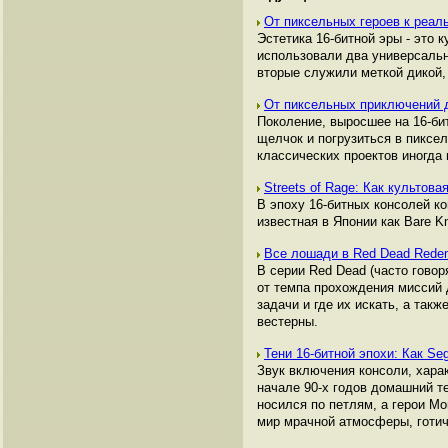
От пиксельных героев к реаль
Эстетика 16-битной эры - это
использовали два универсальн
вторые служили меткой дикой,
От пиксельных приключений д
Поколение, выросшее на 16-би
щелчок и погрузиться в пиксел
классических проектов иногда
Streets of Rage: Как культов
В эпоху 16-битных консолей ко
известная в Японии как Bare K
Все лошади в Red Dead Redem
В серии Red Dead (часто говор
от темпа прохождения миссий д
задачи и где их искать, а так
вестерны.
Тени 16-битной эпохи: Как Se
Звук включения консоли, хара
начале 90-х годов домашний т
носился по петлям, а герои M
мир мрачной атмосферы, готич