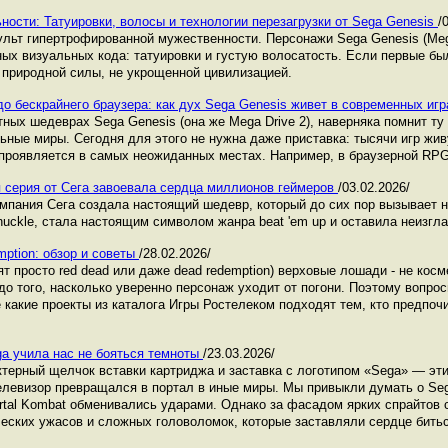
ности: Татуировки, волосы и технологии перезагрузки от Sega Genesis
/
 культ гипертрофированной мужественности. Персонажи Sega Genesis (Me
ых визуальных кода: татуировки и густую волосатость. Если первые бы
 природной силы, не укрощенной цивилизацией.
о бескрайнего браузера: как дух Sega Genesis живет в современных иг
тных шедеврах Sega Genesis (она же Mega Drive 2), наверняка помнит т
ьные миры. Сегодня для этого не нужна даже приставка: тысячи игр жив
 проявляется в самых неожиданных местах. Например, в браузерной RPG
ая серия от Сега завоевала сердца миллионов геймеров
/03.02.2026/
мпания Сега создала настоящий шедевр, который до сих пор вызывает но
nuckle, стала настоящим символом жанра beat 'em up и оставила неизгл
ption: обзор и советы
/28.02.2026/
ят просто red dead или даже dead redemption) верховые лошади - не кос
о того, насколько уверенно персонаж уходит от погони. Поэтому вопрос
же какие проекты из каталога Игры Ростелеком подходят тем, кто предпо
ga учила нас не бояться темноты
/23.03.2026/
ктерный щелчок вставки картриджа и заставка с логотипом «Sega» — эт
елевизор превращался в портал в иные миры. Мы привыкли думать о Seg
ortal Kombat обменивались ударами. Однако за фасадом ярких спрайтов 
еских ужасов и сложных головоломок, которые заставляли сердце бить