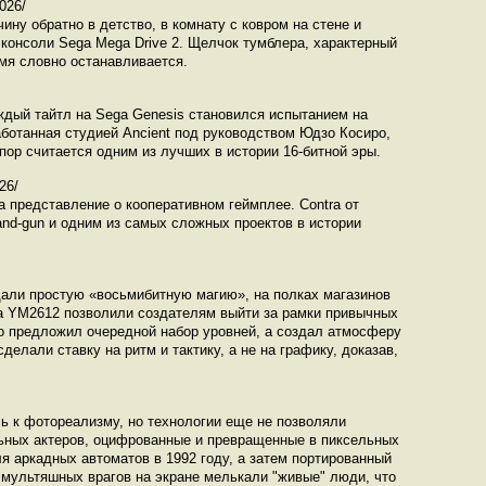
026/
ину обратно в детство, в комнату с ковром на стене и
консоли Sega Mega Drive 2. Щелчок тумблера, характерный
мя словно останавливается.
ждый тайтл на Sega Genesis становился испытанием на
работанная студией Ancient под руководством Юдзо Косиро,
пор считается одним из лучших в истории 16-битной эры.
26/
а представление о кооперативном геймплее. Contra от
-and-gun и одним из самых сложных проектов в истории
али простую «восьмибитную магию», на полках магазинов
ha YM2612 позволили создателям выйти за рамки привычных
то предложил очередной набор уровней, а создал атмосферу
елали ставку на ритм и тактику, а не на графику, доказав,
сь к фотореализму, но технологии еще не позволяли
ьных актеров, оцифрованные и превращенные в пиксельных
я аркадных автоматов в 1992 году, а затем портированный
 мультяшных врагов на экране мелькали "живые" люди, что