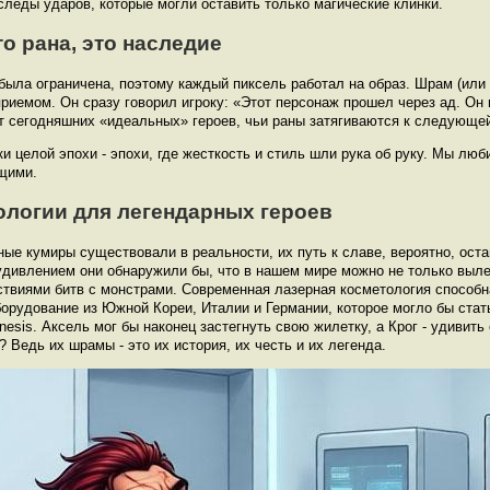
следы ударов, которые могли оставить только магические клинки.
то рана, это наследие
 была ограничена, поэтому каждый пиксель работал на образ. Шрам (или
емом. Он сразу говорил игроку: «Этот персонаж прошел через ад. Он в
т сегодняшних «идеальных» героев, чьи раны затягиваются к следующей
 целой эпохи - эпохи, где жесткость и стиль шли рука об руку. Мы люб
щими.
логии для легендарных героев
ные кумиры существовали в реальности, их путь к славе, вероятно, ост
 удивлением они обнаружили бы, что в нашем мире можно не только выл
твиями битв с монстрами. Современная лазерная косметология способна 
орудование из Южной Кореи, Италии и Германии, которое могло бы стат
nesis. Аксель мог бы наконец застегнуть свою жилетку, а Крог - удивить
? Ведь их шрамы - это их история, их честь и их легенда.