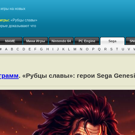
игры на новых
игры:
«Рубцы славы»
торые доказывают что
MAME
Мини Игры
Nintendo 64
PC Engine
Sega
SN
#
A
B
C
D
E
F
G
H
I
J
K
L
M
N
O
P
Q
R
S
T
U
V
ограмм
. «Рубцы славы»: герои Sega Genes