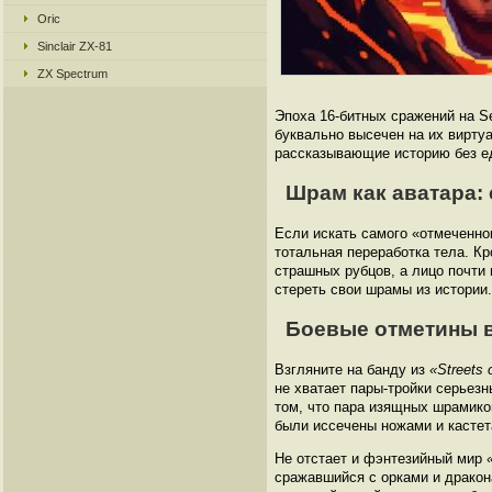
Oric
Sinclair ZX-81
ZX Spectrum
Эпоха 16-битных сражений на Se
буквально высечен на их виртуа
рассказывающие историю без ед
Шрам как аватара: 
Если искать самого «отмеченног
тотальная переработка тела. Кр
страшных рубцов, а лицо почти 
стереть свои шрамы из истории
Боевые отметины вс
Взгляните на банду из
«Streets 
не хватает пары-тройки серьез
том, что пара изящных шрамиков
были иссечены ножами и кастет
Не отстает и фэнтезийный мир
сражавшийся с орками и дракон