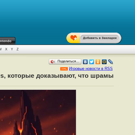
intendo
W
X
Y
Z
Поделиться…
Игровые новости в RSS
is, которые доказывают, что шрамы