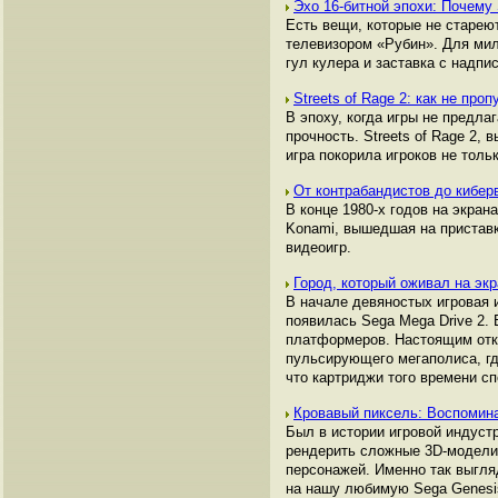
Эхо 16-битной эпохи: Почему 
Есть вещи, которые не стареют
телевизором «Рубин». Для мил
гул кулера и заставка с над
Streets of Rage 2: как не про
В эпоху, когда игры не предл
прочность. Streets of Rage 2,
игра покорила игроков не тол
От контрабандистов до кибер
В конце 1980-х годов на экран
Konami, вышедшая на приставке
видеоигр.
Город, который оживал на эк
В начале девяностых игровая
появилась Sega Mega Drive 2.
платформеров. Настоящим откр
пульсирующего мегаполиса, где
что картриджи того времени с
Кровавый пиксель: Воспоминан
Был в истории игровой индуст
рендерить сложные 3D-модели
персонажей. Именно так выгля
на нашу любимую Sega Genesis