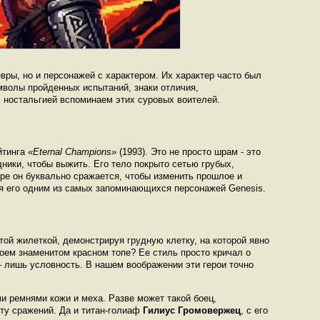
вры, но и персонажей с характером. Их характер часто был
имволы пройденных испытаний, знаки отличия,
 ностальгией вспоминаем этих суровых воителей.
йтинга
«Eternal Champions»
(1993). Это не просто шрам - это
дники, чтобы выжить. Его тело покрыто сетью грубых,
гре он буквально сражается, чтобы изменить прошлое и
щая его одним из самых запоминающихся персонажей Genesis.
той жилеткой, демонстрируя грудную клетку, на которой явно
оем знаменитом красном топе? Ее стиль просто кричал о
- лишь условность. В нашем воображении эти герои точно
ми ремнями кожи и меха. Разве может такой боец,
рту сражений. Да и титан-голиаф
Гилиус Громовержец
, с его