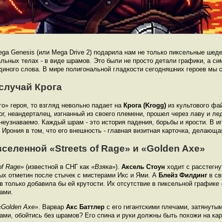
ga Genesis (или Mega Drive 2) подарила нам не только пиксельные шеде
льных телах - в виде шрамов. Это были не просто детали графики, а с
иного слова. В мире полигональной гладкости сегодняшних героев мы с
случай Крога
о» героя, то взгляд невольно падает на
Крога (Krogg)
из культового фа
ог, неандерталец, изгнанный из своего племени, прошел через лаву и ле
неузнаваемо. Каждый шрам - это история падения, борьбы и ярости. В и
. Ирония в том, что его внешность - главная визитная карточка, делаю
еленной «Streets of Rage» и «Golden Axe»
of Rage»
(известной в СНГ как
«Взяка»
).
Аксель Стоун
ходит с расстегну
ных отметин после стычек с мистерами Икс и Ями. А
Блейз Филдинг
в св
 только добавила бы ей крутости. Их отсутствие в пиксельной графике 
ами.
«Golden Axe»
. Варвар
Акс Баттлер
с его гигантскими плечами, затянуты
ами, обойтись без шрамов? Его спина и руки должны быть похожи на ка