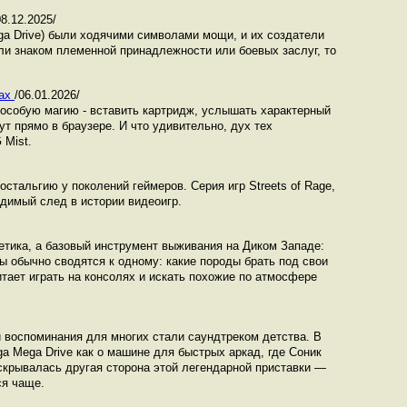
08.12.2025/
ga Drive) были ходячими символами мощи, и их создатели
ли знаком племенной принадлежности или боевых заслуг, то
рах
/06.01.2026/
у особую магию - вставить картридж, услышать характерный
ут прямо в браузере. И что удивительно, дух тех
 Mist.
стальгию у поколений геймеров. Серия игр Streets of Rage,
адимый след в истории видеоигр.
метика, а базовый инструмент выживания на Диком Западе:
ы обычно сводятся к одному: какие породы брать под свои
читает играть на консолях и искать похожие по атмосфере
и воспоминания для многих стали саундтреком детства. В
a Mega Drive как о машине для быстрых аркад, где Соник
скрывалась другая сторона этой легендарной приставки —
ся чаще.