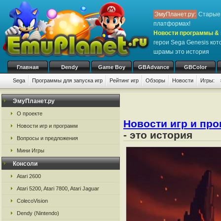
ЭмуПланет.ру:
Старые 
платформах!
Новости программы & 
герои Sega Genesis ко
шрамы это история
Главная
Dendy
Game Boy
GBAdvance
GBColor
Sega
Программы для запуска игр
Рейтинг игр
Обзоры
Новости
Игры:
ЭмуПланет.ру
О проекте
Новости игр и пр
Новости игр и программ
- это история
Вопросы и предложения
Мини Игры
Консоли
Atari 2600
Atari 5200, Atari 7800, Atari Jaguar
ColecoVision
Dendy (Nintendo)