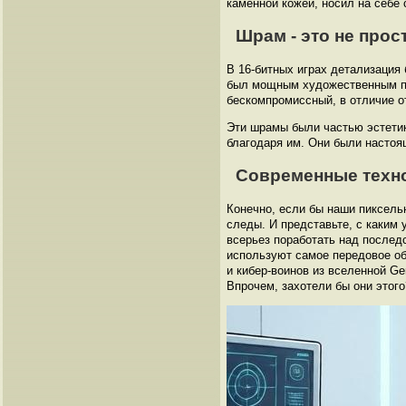
каменной кожей, носил на себе 
Шрам - это не прос
В 16-битных играх детализация
был мощным художественным при
бескомпромиссный, в отличие о
Эти шрамы были частью эстетики
благодаря им. Они были настоя
Современные техно
Конечно, если бы наши пиксель
следы. И представьте, с каким
всерьез поработать над последс
используют самое передовое об
и кибер-воинов из вселенной Ge
Впрочем, захотели бы они этого