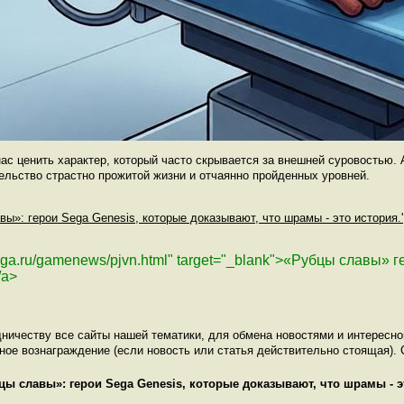
ас ценить характер, который часто скрывается за внешней суровостью. А
тельство страстно прожитой жизни и отчаянно пройденных уровней.
вы»: герои Sega Genesis, которые доказывают, что шрамы - это история.'
sega.ru/gamenews/pjvn.html" target="_blank">«Рубцы славы»
/a>
ничеству все сайты нашей тематики, для обмена новостями и интересн
е вознаграждение (если новость или статья действительно стоящая). С
цы славы»: герои Sega Genesis, которые доказывают, что шрамы - э