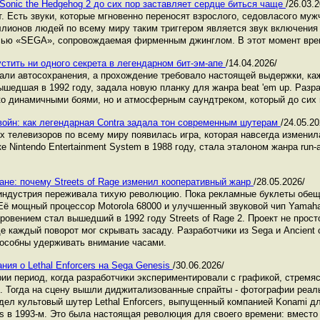
Sonic the Hedgehog 2 до сих пор заставляет сердце биться чаще
/26.03.2
. Есть звуки, которые мгновенно переносят взрослого, седовласого мужч
лионов людей по всему миру таким триггером является звук включения 
писью «SEGA», сопровождаемая фирменным джинглом. В этот момент вре
пустить ни одного секрета в легендарном бит-эм-апе
/14.04.2026/
агали автосохранения, а прохождение требовало настоящей выдержки, ка
 вышедшая в 1992 году, задала новую планку для жанра beat 'em up. Раз
ько динамичными боями, но и атмосферным саундтреком, который до сих 
войн: как легендарная Contra задала тон современным шутерам
/24.05.20
ах телевизоров по всему миру появилась игра, которая навсегда изменил
 Nintendo Entertainment System в 1988 году, стала эталоном жанра run
ране: почему Streets of Rage изменил кооперативный жанр
/28.05.2026/
 индустрия переживала тихую революцию. Пока рекламные буклеты обещ
 Её мощный процессор Motorola 68000 и улучшенный звуковой чип Yama
овением стал вышедший в 1992 году Streets of Rage 2. Проект не прос
 каждый поворот мог скрывать засаду. Разработчики из Sega и Ancient сд
пособны удерживать внимание часами.
ия о Lethal Enforcers на Sega Genesis
/30.06.2026/
рии период, когда разработчики экспериментировали с графикой, стремя
. Тогда на сцену вышли диджитализованные спрайты - фотографии реал
дел культовый шутер Lethal Enforcers, выпущенный компанией Konami дл
 в 1993-м. Это была настоящая революция для своего времени: вместо