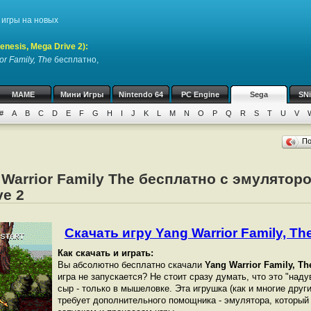
игры на новых
nesis, Mega Drive 2)
:
or Family, The
бесплатно,
MAME
Мини Игры
Nintendo 64
PC Engine
Sega
SN
#
A
B
C
D
E
F
G
H
I
J
K
L
M
N
O
P
Q
R
S
T
U
V
П
Warrior Family The бесплатно с эмуляторо
ve 2
Скачать игру Yang Warrior Family, The
Как скачать и играть:
Вы абсолютно бесплатно скачали
Yang Warrior Family, Th
игра не запускается? Не стоит сразу думать, что это "над
сыр - только в мышеловке. Эта игрушка (как и многие други
требует дополнительного помощника - эмулятора, который