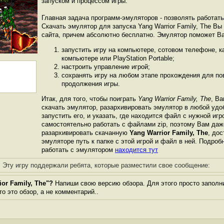
запуском и процессом игры.
Главная задача программ-эмуляторов - позволять работат
Скачать эмулятор для запуска Yang Warrior Family, The Вы
сайта, причем абсолютно бесплатно. Эмулятор поможет В
запустить игру на компьютере, сотовом телефоне, 
компьютере или PlayStation Portable;
настроить управление игрой;
сохранять игру на любом этапе прохождения для пов
продолжения игры.
Итак, для того, чтобы поиграть
Yang Warrior Family, The
, Ва
скачать эмулятор, разархивировать эмулятор в любой удо
запустить его, и указать, где находится файл с нужной иг
самостоятельно работать с файлами zip, поэтому Вам даж
разархивировать скачанную
Yang Warrior Family, The
, дос
эмуляторе путь к папке с этой игрой и файл в ней. Подробн
работать с эмулятором
находится тут
Эту игру поддержали ребята, которые разместили свое сообщение:
or Family, The"?
Напиши свою версию обзора. Для этого просто заполн
то это обзор, а не комментарий..