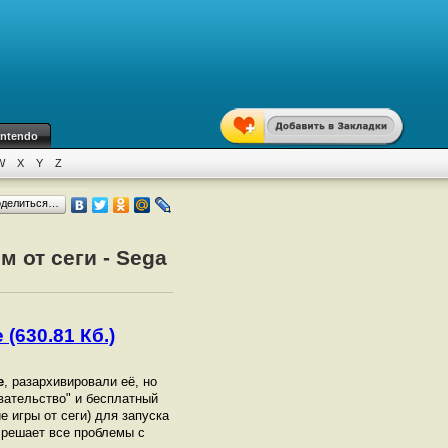
intendo
W
X
Y
Z
оделиться…
м от сеги - Sega
 (630.81 Кб.)
e
, разархивировали её, но
увательство" и бесплатный
е игры от сеги) для запуска
 решает все проблемы с