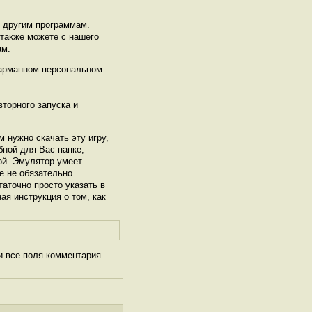
ь другим программам.
 также можете с нашего
ам:
карманном персональном
торного запуска и
м нужно скачать эту игру,
бной для Вас папке,
рой. Эмулятор умеет
е не обязательно
таточно просто указать в
ая инструкция о том, как
и все поля комментария