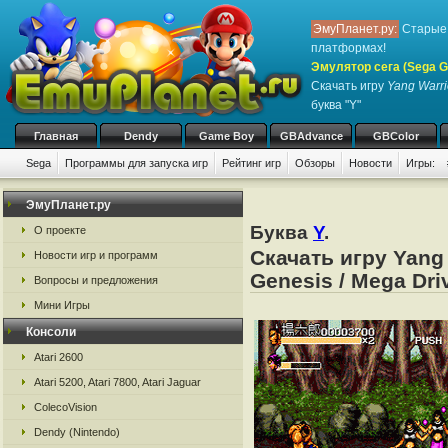
ЭмуПланет.ру:
Старые 
платформах!
Эмулятор сега (Sega Ge
Скачать игру
Yang Warri
буква "Y"
Главная
Dendy
Game Boy
GBAdvance
GBColor
Sega
Программы для запуска игр
Рейтинг игр
Обзоры
Новости
Игры:
ЭмуПланет.ру
Буква
Y
.
О проекте
Скачать игру Yang 
Новости игр и программ
Genesis / Mega Dri
Вопросы и предложения
Мини Игры
Консоли
Atari 2600
Atari 5200, Atari 7800, Atari Jaguar
ColecoVision
Dendy (Nintendo)