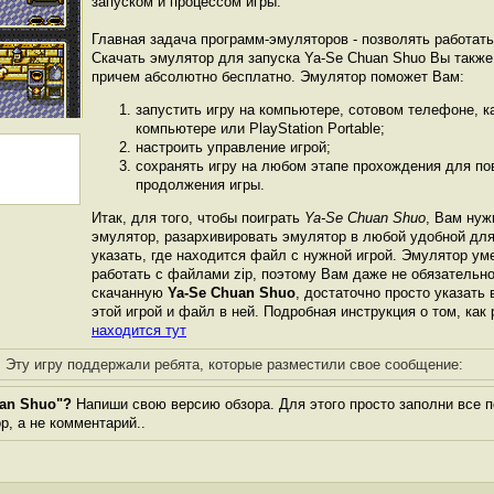
запуском и процессом игры.
Главная задача программ-эмуляторов - позволять работат
Скачать эмулятор для запуска Ya-Se Chuan Shuo Вы также
причем абсолютно бесплатно. Эмулятор поможет Вам:
запустить игру на компьютере, сотовом телефоне, 
компьютере или PlayStation Portable;
настроить управление игрой;
сохранять игру на любом этапе прохождения для пов
продолжения игры.
Итак, для того, чтобы поиграть
Ya-Se Chuan Shuo
, Вам нуж
эмулятор, разархивировать эмулятор в любой удобной для 
указать, где находится файл с нужной игрой. Эмулятор ум
работать с файлами zip, поэтому Вам даже не обязательн
скачанную
Ya-Se Chuan Shuo
, достаточно просто указать 
этой игрой и файл в ней. Подробная инструкция о том, как
находится тут
Эту игру поддержали ребята, которые разместили свое сообщение:
uan Shuo"?
Напиши свою версию обзора. Для этого просто заполни все 
ор, а не комментарий..