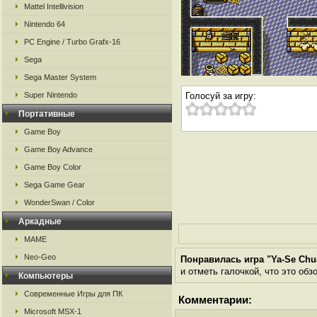
Mattel Intellivision
Nintendo 64
PC Engine / Turbo Grafx-16
Sega
Sega Master System
Super Nintendo
Голосуй за игру:
Портативные
Game Boy
Game Boy Advance
Game Boy Color
Sega Game Gear
WonderSwan / Color
Аркадные
MAME
Neo-Geo
Понравилась игра "Ya-Se Ch
и отметь галочкой, что это обз
Компьютеры
Современные Игры для ПК
Комментарии:
Microsoft MSX-1