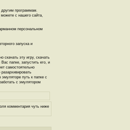
ь другим программам.
 можете с нашего сайта,
карманном персональном
торного запуска и
но скачать эту игру, скачать
Вас папке, запустить его, и
еет самостоятельно
о разархивировать
в эмуляторе путь к папке с
 работать с эмулятором
поля комментария чуть ниже