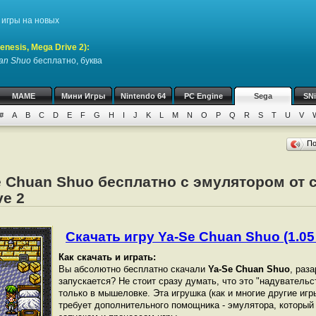
игры на новых
nesis, Mega Drive 2)
:
an Shuo
бесплатно, буква
MAME
Мини Игры
Nintendo 64
PC Engine
Sega
SN
#
A
B
C
D
E
F
G
H
I
J
K
L
M
N
O
P
Q
R
S
T
U
V
П
e Chuan Shuo бесплатно с эмулятором от с
ve 2
Скачать игру Ya-Se Chuan Shuo (1.05
Как скачать и играть:
Вы абсолютно бесплатно скачали
Ya-Se Chuan Shuo
, раз
запускается? Не стоит сразу думать, что это "надувательс
только в мышеловке. Эта игрушка (как и многие другие игры
требует дополнительного помощника - эмулятора, который