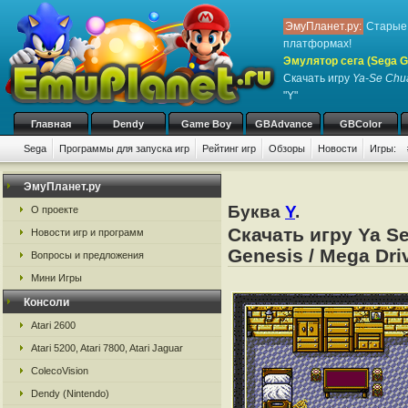
ЭмуПланет.ру:
Старые 
платформах!
Эмулятор сега (Sega Ge
Скачать игру
Ya-Se Chu
"Y"
Главная
Dendy
Game Boy
GBAdvance
GBColor
Sega
Программы для запуска игр
Рейтинг игр
Обзоры
Новости
Игры:
ЭмуПланет.ру
Буква
Y
.
О проекте
Скачать игру Ya S
Новости игр и программ
Genesis / Mega Dri
Вопросы и предложения
Мини Игры
Консоли
Atari 2600
Atari 5200, Atari 7800, Atari Jaguar
ColecoVision
Dendy (Nintendo)