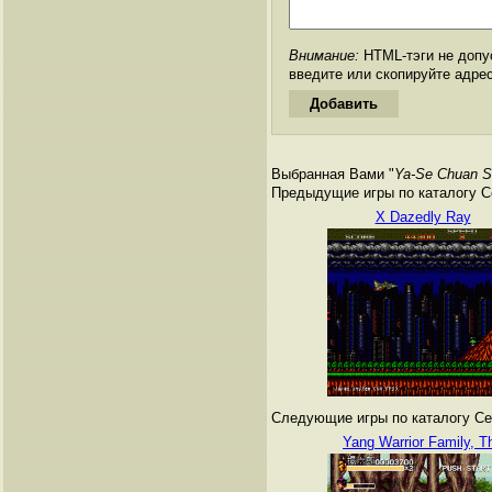
Внимание:
HTML-тэги не допус
введите или скопируйте адре
Выбранная Вами "
Ya-Se Chuan 
Предыдущие игры по каталогу Сег
X Dazedly Ray
Следующие игры по каталогу Сег
Yang Warrior Family, T