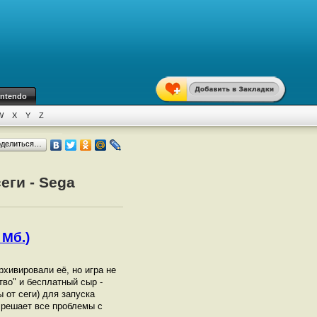
intendo
W
X
Y
Z
оделиться…
еги - Sega
 Мб.)
архивировали её, но игра не
тво" и бесплатный сыр -
 от сеги) для запуска
 решает все проблемы с