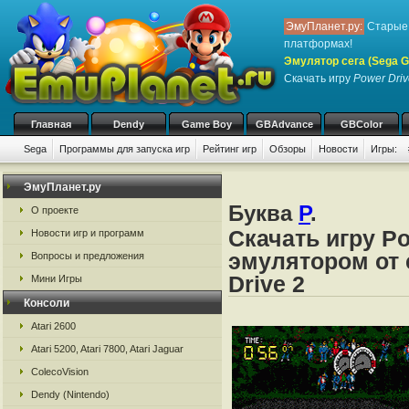
ЭмуПланет.ру:
Старые 
платформах!
Эмулятор сега (Sega Ge
Скачать игру
Power Driv
Главная
Dendy
Game Boy
GBAdvance
GBColor
Sega
Программы для запуска игр
Рейтинг игр
Обзоры
Новости
Игры:
ЭмуПланет.ру
Буква
P
.
О проекте
Скачать игру Po
Новости игр и программ
эмулятором от с
Вопросы и предложения
Drive 2
Мини Игры
Консоли
Atari 2600
Atari 5200, Atari 7800, Atari Jaguar
ColecoVision
Dendy (Nintendo)