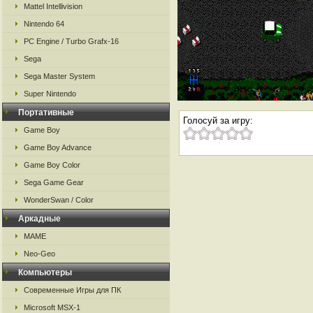
Mattel Intellivision
Nintendo 64
PC Engine / Turbo Grafx-16
Sega
Sega Master System
Super Nintendo
Портативные
Голосуй за игру:
Game Boy
Game Boy Advance
Game Boy Color
Sega Game Gear
WonderSwan / Color
Аркадные
MAME
Neo-Geo
Компьютеры
Современные Игры для ПК
Microsoft MSX-1