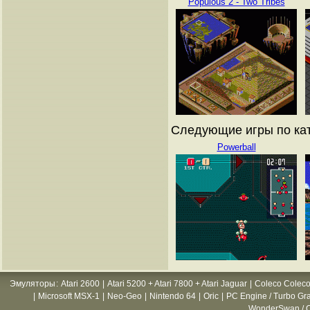
Populous 2 - Two Tribes
Следующие игры по ката
Powerball
Эмуляторы
:
Atari 2600
|
Atari 5200 + Atari 7800 + Atari Jaguar
|
Coleco Coleco
|
Microsoft MSX-1
|
Neo-Geo
|
Nintendo 64
|
Oric
|
PC Engine / Turbo Gr
WonderSwan / C