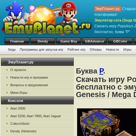
ЭмуПланет.ру:
Старые 
платформах!
Эмулятор сега (Sega Ge
Скачать игру
Populous 2
бесплатно, буква "P"
Главная
Dendy
Game Boy
GBAdvance
GBColor
Sega
Программы для запуска игр
Рейтинг игр
Обзоры
Новости
Игры:
ЭмуПланет.ру
Буква
P
.
О проекте
Скачать игру Po
Новости игр и программ
бесплатно с эму
Вопросы и предложения
Genesis / Mega 
Мини Игры
Консоли
Atari 2600
Atari 5200, Atari 7800, Atari Jaguar
ColecoVision
Dendy (Nintendo)