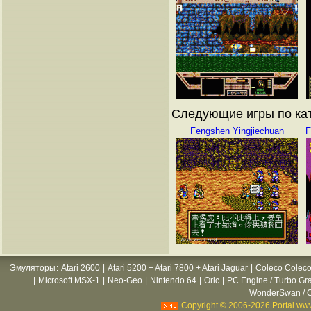
Следующие игры по ката
Fengshen Yingjiechuan
F
Эмуляторы
:
Atari 2600
|
Atari 5200 + Atari 7800 + Atari Jaguar
|
Coleco Coleco
|
Microsoft MSX-1
|
Neo-Geo
|
Nintendo 64
|
Oric
|
PC Engine / Turbo Gr
WonderSwan / C
Copyright © 2006-2026 Portal www