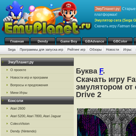
ЭмуПланет.ру:
Старые 
платформах!
Эмулятор сега (Sega Ge
Скачать игру
Fatman
бес
Главная
Dendy
Game Boy
GBAdvance
GBColor
Sega
Программы для запуска игр
Рейтинг игр
Обзоры
Новости
Игры:
ЭмуПланет.ру
Буква
F
.
О проекте
Скачать игру F
Новости игр и программ
эмулятором от с
Вопросы и предложения
Drive 2
Мини Игры
Консоли
Atari 2600
Atari 5200, Atari 7800, Atari Jaguar
ColecoVision
Dendy (Nintendo)