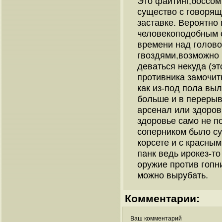
Это файтинг,боссом
существо с говорящ
заставке. Вероятно
человекоподобным с
времени над голово
гвоздями,возможно 
деваться некуда (эт
противника замочить
как из-под пола выл
больше и в перерыв
арсенал или здоров
здоровье само не п
соперником было су
корсете и с красны
панк ведь ирокез-то
оружие против гопн
можно вырубать.
Комментарии:
Ваш комментарий