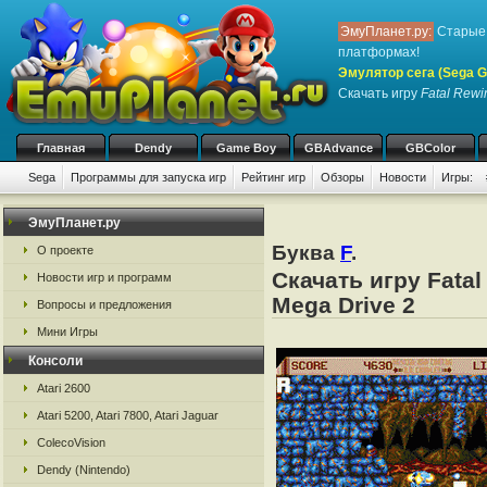
ЭмуПланет.ру:
Старые 
платформах!
Эмулятор сега (Sega Ge
Скачать игру
Fatal Rewi
Главная
Dendy
Game Boy
GBAdvance
GBColor
Sega
Программы для запуска игр
Рейтинг игр
Обзоры
Новости
Игры:
ЭмуПланет.ру
Буква
F
.
О проекте
Скачать игру Fatal
Новости игр и программ
Mega Drive 2
Вопросы и предложения
Мини Игры
Консоли
Atari 2600
Atari 5200, Atari 7800, Atari Jaguar
ColecoVision
Dendy (Nintendo)