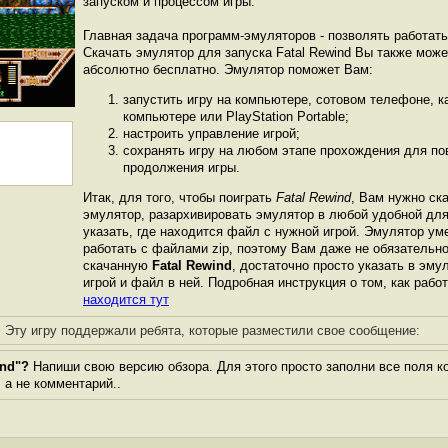
запуском и процессом игры.
Главная задача программ-эмуляторов - позволять работат
Скачать эмулятор для запуска Fatal Rewind Вы также може
абсолютно бесплатно. Эмулятор поможет Вам:
запустить игру на компьютере, сотовом телефоне, 
компьютере или PlayStation Portable;
настроить управление игрой;
сохранять игру на любом этапе прохождения для пов
продолжения игры.
Итак, для того, чтобы поиграть
Fatal Rewind
, Вам нужно ска
эмулятор, разархивировать эмулятор в любой удобной для 
указать, где находится файл с нужной игрой. Эмулятор ум
работать с файлами zip, поэтому Вам даже не обязательн
скачанную
Fatal Rewind
, достаточно просто указать в эмул
игрой и файл в ней. Подробная инструкция о том, как рабо
находится тут
Эту игру поддержали ребята, которые разместили свое сообщение:
ind"?
Напиши свою версию обзора. Для этого просто заполни все поля к
, а не комментарий..