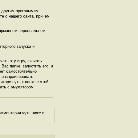
ь другим программам.
те с нашего сайта, причем
карманном персональном
торного запуска и
чать эту игру, скачать
Вас папке, запустить его, и
еет самостоятельно
о разархивировать
яторе путь к папке с этой
тать с эмулятором
омментария чуть ниже и