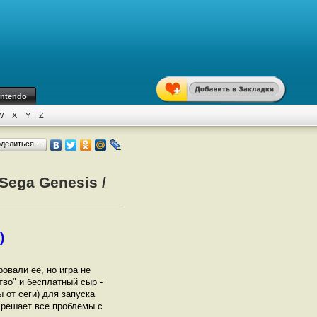
intendo
W
X
Y
Z
оделиться…
Sega Genesis /
)
ровали её, но игра не
тво" и бесплатный сыр -
 от сеги) для запуска
 решает все проблемы с