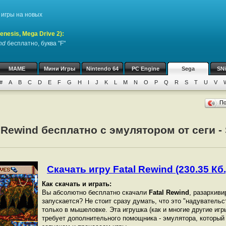
игры на новых
nesis, Mega Drive 2)
:
nd
бесплатно, буква "F"
MAME
Мини Игры
Nintendo 64
PC Engine
Sega
SN
#
A
B
C
D
E
F
G
H
I
J
K
L
M
N
O
P
Q
R
S
T
U
V
П
 Rewind бесплатно с эмулятором от сеги - 
Скачать игру Fatal Rewind (230.35 Кб.
Как скачать и играть:
Вы абсолютно бесплатно скачали
Fatal Rewind
, разархиви
запускается? Не стоит сразу думать, что это "надувательс
только в мышеловке. Эта игрушка (как и многие другие игры
требует дополнительного помощника - эмулятора, который