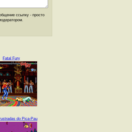
общение ссылку - просто
модератором.
Fatal Fury
rustradas do Pica-Pau