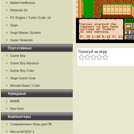
Mattel Intellivision
Nintendo 64
PC Engine / Turbo Grafx-16
Sega
Sega Master System
Super Nintendo
Портативные
Голосуй за игру:
Game Boy
Game Boy Advance
Game Boy Color
Sega Game Gear
WonderSwan / Color
Аркадные
MAME
Neo-Geo
Компьютеры
Современные Игры для ПК
Microsoft MSX-1