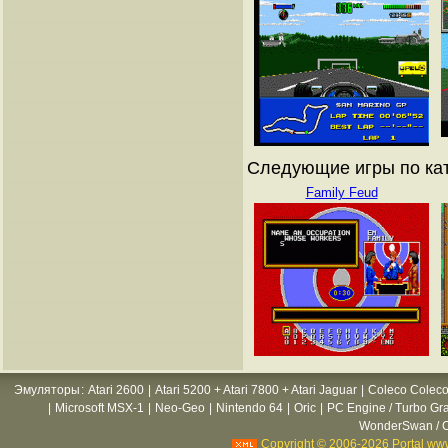
Следующие игры по ката
Family Feud
Эмуляторы
:
Atari 2600
|
Atari 5200 + Atari 7800 + Atari Jaguar
|
Coleco Coleco
|
Microsoft MSX-1
|
Neo-Geo
|
Nintendo 64
|
Oric
|
PC Engine / Turbo Gr
WonderSwan / C
Copyright © 2006-2026 Portal www