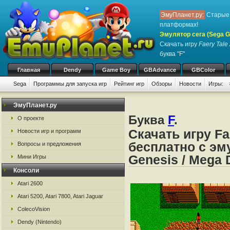
ЭмуПланет.ру:
Старые 
платформах!
Эмулятор сега (Sega Ge
Скачать игру
Faery Tale
буква "F"
Главная
Dendy
Game Boy
GBAdvance
GBColor
Sega
Программы для запуска игр
Рейтинг игр
Обзоры
Новости
Игры:
ЭмуПланет.ру
Буква
F
.
О проекте
Скачать игру Fa
Новости игр и программ
бесплатно с эму
Вопросы и предложения
Genesis / Mega 
Мини Игры
Консоли
Atari 2600
Atari 5200, Atari 7800, Atari Jaguar
ColecoVision
Dendy (Nintendo)