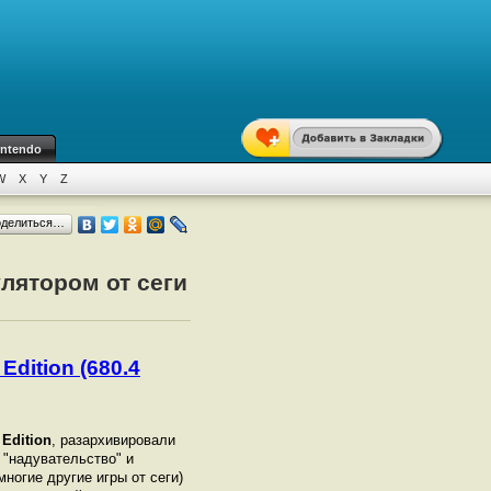
intendo
W
X
Y
Z
оделиться…
улятором от сеги
dition (680.4
Edition
, разархивировали
о "надувательство" и
многие другие игры от сеги)