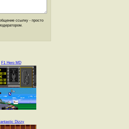
общение ссылку - просто
модератором.
F1 Hero MD
antastic Dizzy