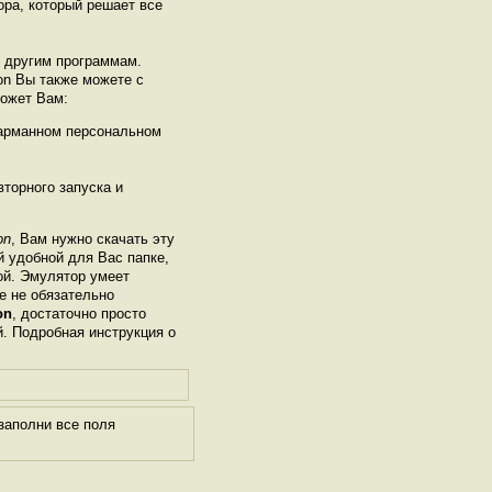
ора, который решает все
ь другим программам.
ion Вы также можете с
может Вам:
карманном персональном
торного запуска и
on
, Вам нужно скачать эту
й удобной для Вас папке,
рой. Эмулятор умеет
е не обязательно
on
, достаточно просто
й. Подробная инструкция о
заполни все поля