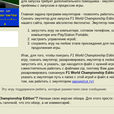
для запуска требует дополнительного помощника - эмулят
проблемы с запуском и процессом игры.
Главная задача программ-эмуляторов - позволять работат
Скачать эмулятор для запуска F1 World Championship Edit
нашего сайта, причем абсолютно бесплатно. Эмулятор по
запустить игру на компьютере, сотовом телефоне, 
компьютере или PlayStation Portable;
настроить управление игрой;
сохранять игру на любом этапе прохождения для пов
продолжения игры.
Итак, для того, чтобы поиграть
F1 World Championship Editi
игру, скачать эмулятор, разархивировать эмулятор в любо
запустить его, и указать, где находится файл с нужной иг
самостоятельно работать с файлами zip, поэтому Вам даж
разархивировать скачанную
F1 World Championship Editi
указать в эмуляторе путь к папке с этой игрой и файл в не
том, как работать с эмулятором
находится тут
Эту игру поддержали ребята, которые разместили свое сообщение:
Championship Edition"?
Напиши свою версию обзора. Для этого просто 
 галочкой, что это обзор, а не комментарий..