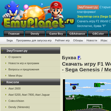
ЭмуПланет.ру:
Старые 
платформах!
Эмулятор сега (Sega Ge
Скачать игру
F1 World C
бесплатно, буква "F"
Главная
Dendy
Game Boy
GBAdvance
GBColor
Sega
Программы для запуска игр
Рейтинг игр
Обзоры
Новости
Игры:
ЭмуПланет.ру
Буква
F
.
О проекте
Скачать игру F1 W
Новости игр и программ
- Sega Genesis / M
Вопросы и предложения
Мини Игры
Консоли
Atari 2600
Atari 5200, Atari 7800, Atari Jaguar
ColecoVision
Dendy (Nintendo)