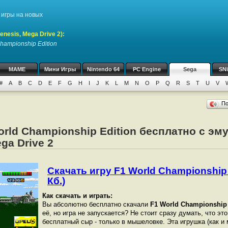
игры на новых
nesis, Mega Drive 2)
:
hampionship Edition
MAME
Мини Игры
Nintendo 64
PC Engine
Sega
SN
#
A
B
C
D
E
F
G
H
I
J
K
L
M
N
O
P
Q
R
S
T
U
V
П
orld Championship Edition бесплатно с эм
ega Drive 2
Скачать игру F1 World Championship E
Кб.)
Как скачать и играть:
Вы абсолютно бесплатно скачали
F1 World Championship 
её, но игра не запускается? Не стоит сразу думать, что эт
бесплатный сыр - только в мышеловке. Эта игрушка (как и 