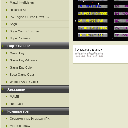
Mattel Intellivision
Nintendo 64
PC Engine / Turbo Grafx-16
Sega
Sega Master System
Super Nintendo
Портативные
Голосуй за игру:
Game Boy
Game Boy Advance
Game Boy Color
Sega Game Gear
WonderSwan / Color
Аркадные
MAME
Neo-Geo
Компьютеры
Современные Игры для ПК
Microsoft MSX-1