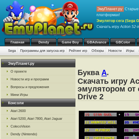
ЭмуПланет.ру:
Старые 
платформах!
Эмулятор сега (Sega Ge
Скачать игру
Action 52-i
Главная
Dendy
Game Boy
GBAdvance
GBColor
Sega
Программы для запуска игр
Рейтинг игр
Обзоры
Новости
Игры:
ЭмуПланет.ру
Буква
A
.
О проекте
Скачать игру Ac
Новости игр и программ
эмулятором от с
Вопросы и предложения
Drive 2
Мини Игры
Консоли
Atari 2600
Atari 5200, Atari 7800, Atari Jaguar
ColecoVision
Dendy (Nintendo)