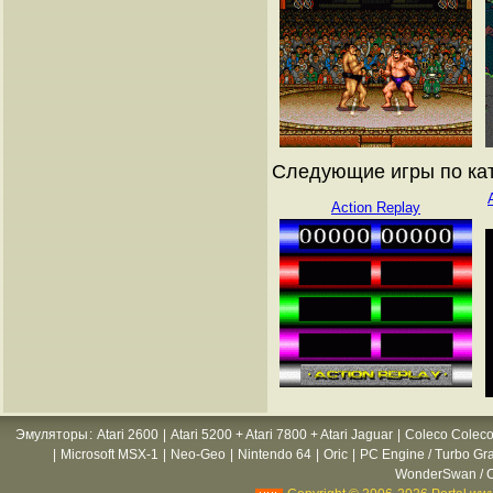
Следующие игры по ката
Action Replay
Эмуляторы
:
Atari 2600
|
Atari 5200 + Atari 7800 + Atari Jaguar
|
Coleco Coleco
|
Microsoft MSX-1
|
Neo-Geo
|
Nintendo 64
|
Oric
|
PC Engine / Turbo Gr
WonderSwan / C