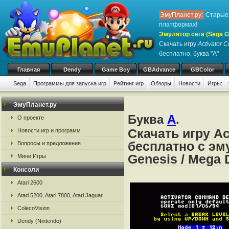
ЭмуПланет.ру:
Старые 
платформах!
Эмулятор сега (Sega Ge
Скачать игру
Activator
бесплатно, буква "A"
Главная
Dendy
Game Boy
GBAdvance
GBColor
Sega
Программы для запуска игр
Рейтинг игр
Обзоры
Новости
Игры:
ЭмуПланет.ру
Буква
A
.
О проекте
Скачать игру A
Новости игр и программ
бесплатно с эму
Вопросы и предложения
Genesis / Mega 
Мини Игры
Консоли
Atari 2600
Atari 5200, Atari 7800, Atari Jaguar
ColecoVision
Dendy (Nintendo)