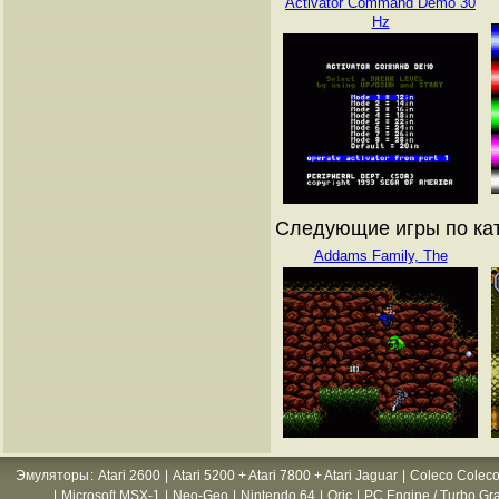
Activator Command Demo 30
Hz
Следующие игры по ката
Addams Family, The
Эмуляторы
:
Atari 2600
|
Atari 5200 + Atari 7800 + Atari Jaguar
|
Coleco Coleco
|
Microsoft MSX-1
|
Neo-Geo
|
Nintendo 64
|
Oric
|
PC Engine / Turbo Gr