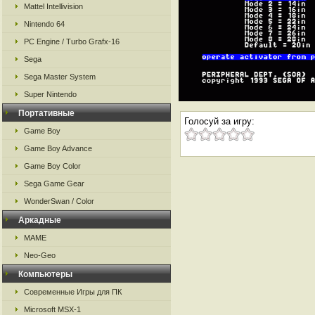
Mattel Intellivision
Nintendo 64
PC Engine / Turbo Grafx-16
Sega
Sega Master System
Super Nintendo
Портативные
Голосуй за игру:
Game Boy
Game Boy Advance
Game Boy Color
Sega Game Gear
WonderSwan / Color
Аркадные
MAME
Neo-Geo
Компьютеры
Современные Игры для ПК
Microsoft MSX-1