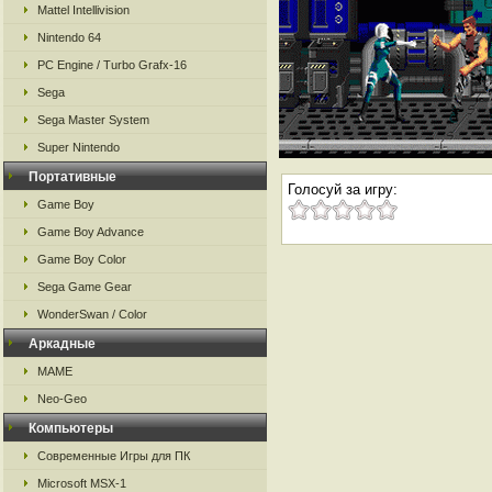
Mattel Intellivision
Nintendo 64
PC Engine / Turbo Grafx-16
Sega
Sega Master System
Super Nintendo
Портативные
Голосуй за игру:
Game Boy
Game Boy Advance
Game Boy Color
Sega Game Gear
WonderSwan / Color
Аркадные
MAME
Neo-Geo
Компьютеры
Современные Игры для ПК
Microsoft MSX-1