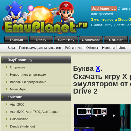
ЭмуПланет.ру:
Старые 
платформах!
Эмулятор сега (Sega Ge
Скачать игру
X-perts
бес
Главная
Dendy
Game Boy
GBAdvance
GBColor
Sega
Программы для запуска игр
Рейтинг игр
Обзоры
Новости
Игры:
ЭмуПланет.ру
Буква
X
.
О проекте
Скачать игру X 
Новости игр и программ
эмулятором от с
Вопросы и предложения
Drive 2
Мини Игры
Консоли
Atari 2600
Atari 5200, Atari 7800, Atari Jaguar
ColecoVision
Dendy (Nintendo)