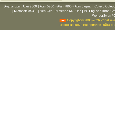
Эмуляторы
:
Atari 2600
|
Atari 5200 + Atari 7800 + Atari Jaguar
|
Coleco Coleco
|
Microsoft MSX-1
|
Neo-Geo
|
Nintendo 64
|
Oric
|
PC Engine / Turbo Gr
WonderSwan / C
Copyright © 2006-2026 Portal www
Использование материалов сайта раз