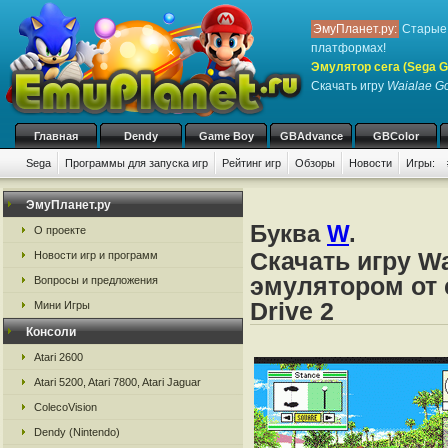
ЭмуПланет.ру:
Старые 
платформах!
Эмулятор сега (Sega Ge
Скачать игру
Waialae Go
Главная
Dendy
Game Boy
GBAdvance
GBColor
Sega
Программы для запуска игр
Рейтинг игр
Обзоры
Новости
Игры:
ЭмуПланет.ру
Буква
W
.
О проекте
Скачать игру Wa
Новости игр и программ
эмулятором от с
Вопросы и предложения
Drive 2
Мини Игры
Консоли
Atari 2600
Atari 5200, Atari 7800, Atari Jaguar
ColecoVision
Dendy (Nintendo)