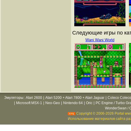
Следующие игры по ката
Wani Wani World
Эмуляторы
:
Atari 2600
|
Atari 5200 + Atari 7800 + Atari Jaguar
|
Coleco Coleco
|
Microsoft MSX-1
|
Neo-Geo
|
Nintendo 64
|
Oric
|
PC Engine / Turbo Gr
WonderSwan / C
Copyright © 2006-2026 Portal www
Использование материалов сайта раз