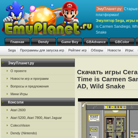
ЭмуПланет.ру:
Старые 
платформах!
Эмулятор Sega, игры н
is Carmen Sandiego, Wh
Snake
Главная
Dendy
Game Boy
GBAdvance
GBColor
Sega
Программы для запуска игр
Рейтинг игр
Обзоры
Новости
Игры:
ЭмуПланет.ру
Скачать игры Сега
О проекте
Time is Carmen Sa
Новости игр и программ
AD, Wild Snake
Вопросы и предложения
Мини Игры
Консоли
Atari 2600
Atari 5200, Atari 7800, Atari Jaguar
ColecoVision
Dendy (Nintendo)