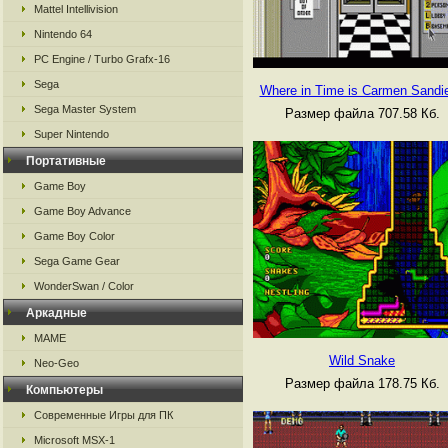
Mattel Intellivision
Nintendo 64
PC Engine / Turbo Grafx-16
Sega
Where in Time is Carmen Sandi
Sega Master System
Размер файла 707.58 Кб.
Super Nintendo
Портативные
Game Boy
Game Boy Advance
Game Boy Color
Sega Game Gear
WonderSwan / Color
Аркадные
MAME
Wild Snake
Neo-Geo
Размер файла 178.75 Кб.
Компьютеры
Современные Игры для ПК
Microsoft MSX-1