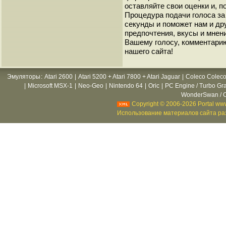
оставляйте свои оценки и, п
Процедура подачи голоса за
секунды и поможет нам и др
предпочтения, вкусы и мнен
Вашему голосу, комментарию
нашего сайта!
Эмуляторы
:
Atari 2600
|
Atari 5200 + Atari 7800 + Atari Jaguar
|
Coleco Coleco
|
Microsoft MSX-1
|
Neo-Geo
|
Nintendo 64
|
Oric
|
PC Engine / Turbo Gr
WonderSwan / C
Copyright © 2006-2026 Portal www
Использование материалов сайта раз