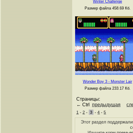
Winter Challenge
Размер файла 458.69 Кб.
Wonder Boy 3 - Monster Lair
Размер файла 233.17 Кб.
Страницы:
← Ctrl
предыдущая
сл
1
-
2
-
3
-
4
-
5
Этот раздел поддержали 
с
Изучите
корм премье