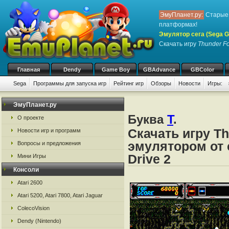
ЭмуПланет.ру:
Старые 
платформах!
Эмулятор сега (Sega Ge
Скачать игру
Thunder Fo
Главная
Dendy
Game Boy
GBAdvance
GBColor
Sega
Программы для запуска игр
Рейтинг игр
Обзоры
Новости
Игры:
ЭмуПланет.ру
Буква
T
.
О проекте
Скачать игру Th
Новости игр и программ
эмулятором от с
Вопросы и предложения
Drive 2
Мини Игры
Консоли
Atari 2600
Atari 5200, Atari 7800, Atari Jaguar
ColecoVision
Dendy (Nintendo)