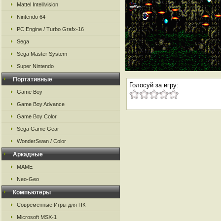
Mattel Intellivision
Nintendo 64
PC Engine / Turbo Grafx-16
Sega
Sega Master System
Super Nintendo
Портативные
Голосуй за игру:
Game Boy
Game Boy Advance
Game Boy Color
Sega Game Gear
WonderSwan / Color
Аркадные
MAME
Neo-Geo
Компьютеры
Современные Игры для ПК
Microsoft MSX-1