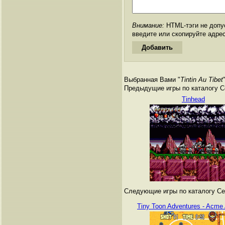
Внимание:
HTML-тэги не допус
введите или скопируйте адре
Выбранная Вами "
Tintin Au Tibet
Предыдущие игры по каталогу Сег
Tinhead
Следующие игры по каталогу Сег
Tiny Toon Adventures - Acme 