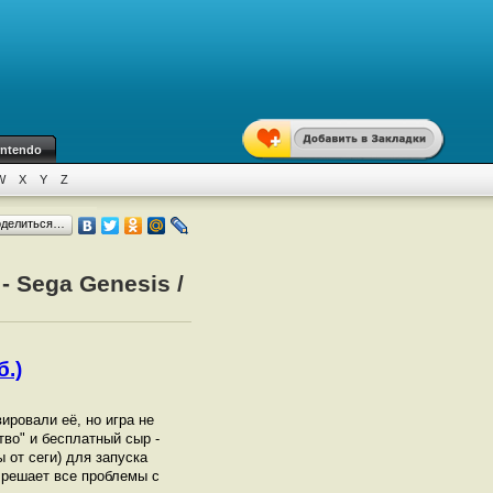
intendo
W
X
Y
Z
оделиться…
- Sega Genesis /
б.)
вировали её, но игра не
тво" и бесплатный сыр -
 от сеги) для запуска
 решает все проблемы с