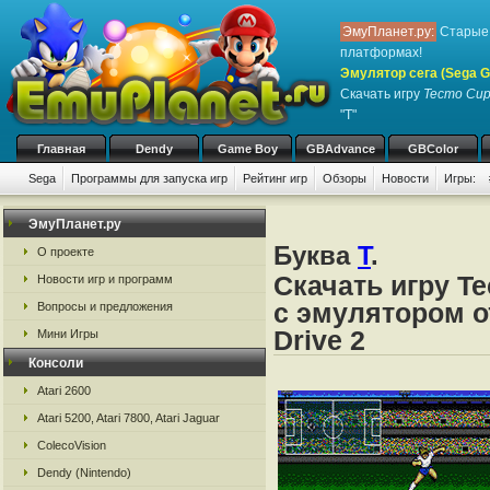
ЭмуПланет.ру:
Старые 
платформах!
Эмулятор сега (Sega Ge
Скачать игру
Tecmo Cup 
"T"
Главная
Dendy
Game Boy
GBAdvance
GBColor
Sega
Программы для запуска игр
Рейтинг игр
Обзоры
Новости
Игры:
ЭмуПланет.ру
Буква
T
.
О проекте
Скачать игру Te
Новости игр и программ
с эмулятором от
Вопросы и предложения
Drive 2
Мини Игры
Консоли
Atari 2600
Atari 5200, Atari 7800, Atari Jaguar
ColecoVision
Dendy (Nintendo)