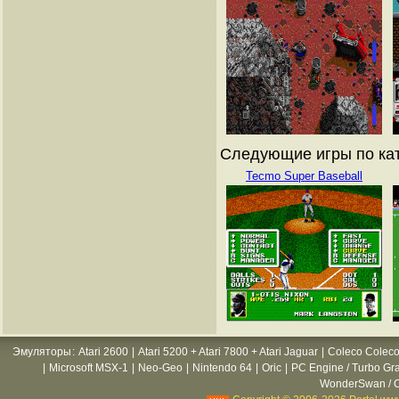
Следующие игры по ката
Tecmo Super Baseball
Эмуляторы
:
Atari 2600
|
Atari 5200 + Atari 7800 + Atari Jaguar
|
Coleco Coleco
|
Microsoft MSX-1
|
Neo-Geo
|
Nintendo 64
|
Oric
|
PC Engine / Turbo Gr
WonderSwan / C