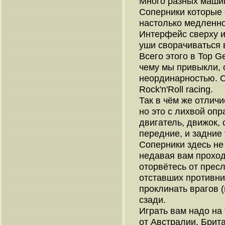
Много разных машин
Соперники которые 
настолько медленно
Интерфейс сверху и
уши сворачиваться 
Всего этого в Top Ge
чему мы привыкли, с
неординарностью. С
Rock'n'Roll racing.
Так в чём же отличи
но это с лихвой оп
двигатель, движок,
передние, и задние 
Соперники здесь не 
недавая вам проходу
оторвётесь от прес
отставших противник
проклинать врагов (
сзади.
Играть вам надо на
от Австралии, Брит