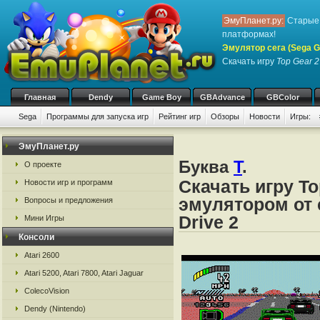
ЭмуПланет.ру:
Старые 
платформах!
Эмулятор сега (Sega Ge
Скачать игру
Top Gear 2
Главная
Dendy
Game Boy
GBAdvance
GBColor
Sega
Программы для запуска игр
Рейтинг игр
Обзоры
Новости
Игры:
ЭмуПланет.ру
Буква
T
.
О проекте
Скачать игру To
Новости игр и программ
эмулятором от с
Вопросы и предложения
Drive 2
Мини Игры
Консоли
Atari 2600
Atari 5200, Atari 7800, Atari Jaguar
ColecoVision
Dendy (Nintendo)