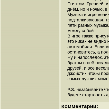
Египтом, Грецией, 
днём, но и ночью, в 
Музыка в игре вели
подталкивающая, то
пяти разных музык
между собой.
В игре также прису
это никак не видно 
автомобиля. Если в
остановитесь, а пол
Ну и напоследок, э
братом в неё резал
друзей, и все весел
джойстик чтобы про
самых лучших момен
P.S. незабывайте ч
будете стартовать д
Комментарии: