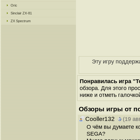
Oric
Sinclair ZX-81
ZX Spectrum
Эту игру поддерж
Понравилась игра "T
обзора. Для этого про
ниже и отметь галочкой
Обзоры игры от п
Cooller132
(19 ав
О чём вы думаете к
SEGA?