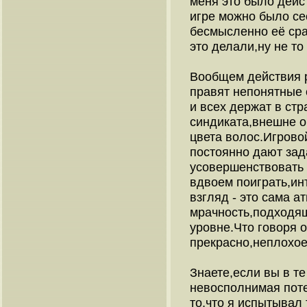
меня это было дейс
игре можно было се
бесмысленно её сра
это делали,ну не то 
Вообщем действия 
правят непонятные 
и всех держат в ст
синдиката,внешне о
цвета волос.Игрово
постоянно дают за
усовершенствовать 
вдвоем поиграть,ин
взгляд - это сама а
мрачность,подходя
уровне.Что говоря о
прекрасно,неплохое
Знаете,если вы в те
невосполнимая пот
то,что я испытывал 