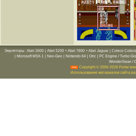
Эмуляторы
:
Atari 2600
|
Atari 5200 + Atari 7800 + Atari Jaguar
|
Coleco Coleco
|
Microsoft MSX-1
|
Neo-Geo
|
Nintendo 64
|
Oric
|
PC Engine / Turbo Gr
WonderSwan / C
Copyright © 2006-2026 Portal www
Использование материалов сайта раз