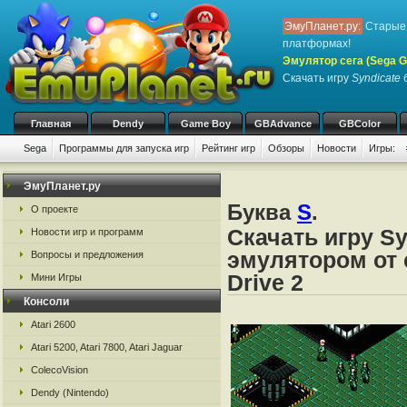
ЭмуПланет.ру:
Старые 
платформах!
Эмулятор сега (Sega Ge
Скачать игру
Syndicate
б
Главная
Dendy
Game Boy
GBAdvance
GBColor
Sega
Программы для запуска игр
Рейтинг игр
Обзоры
Новости
Игры:
ЭмуПланет.ру
Буква
S
.
О проекте
Скачать игру Sy
Новости игр и программ
эмулятором от с
Вопросы и предложения
Drive 2
Мини Игры
Консоли
Atari 2600
Atari 5200, Atari 7800, Atari Jaguar
ColecoVision
Dendy (Nintendo)