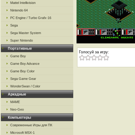
Mattel Intellivision
Nintendo 64
PC Engine / Turbo Grafx-16
Sega
Sega Master System
Super Nintendo
Портативные
Голосуй за игру:
Game Boy
Game Boy Advance
Game Boy Color
Sega Game Gear
WonderSwan / Color
Аркадные
MAME
Neo-Geo
Компьютеры
Современные Игры для ПК
Microsoft MSX-1