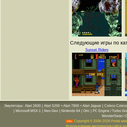
Следующие игры по ката
Sunset Riders
Эмуляторы
:
Atari 2600
|
Atari 5200 + Atari 7800 + Atari Jaguar
|
Coleco Coleco
|
Microsoft MSX-1
|
Neo-Geo
|
Nintendo 64
|
Oric
|
PC Engine / Turbo Gr
WonderSwan / C
Copyright © 2006-2026 Portal www
Использование материалов сайта раз