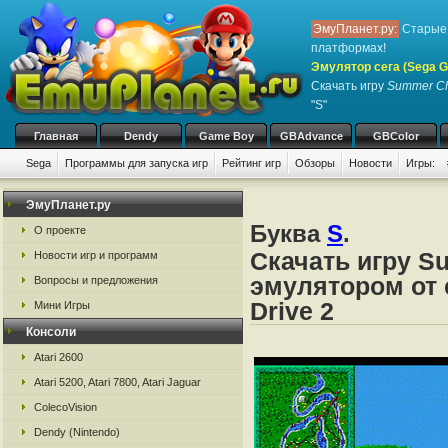
ЭмуПланет.ру:
Старые 
платформах!
Эмулятор сега (Sega Ge
Скачать игру
Summer Ch
"S"
Главная
Dendy
Game Boy
GBAdvance
GBColor
Sega
Программы для запуска игр
Рейтинг игр
Обзоры
Новости
Игры:
ЭмуПланет.ру
Буква
S
.
О проекте
Скачать игру S
Новости игр и программ
эмулятором от с
Вопросы и предложения
Drive 2
Мини Игры
Консоли
Atari 2600
Atari 5200, Atari 7800, Atari Jaguar
ColecoVision
Dendy (Nintendo)