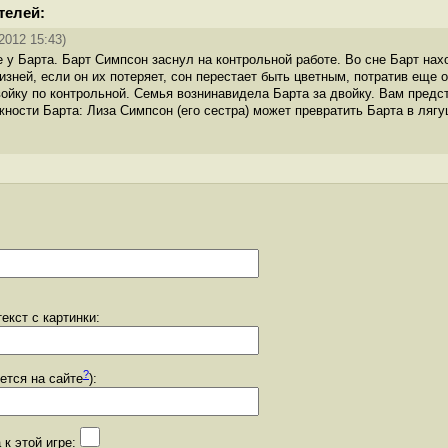
телей:
2012 15:43)
е у Барта. Барт Симпсон заснул на контрольной работе. Во сне Барт на
изней, если он их потеряет, сон перестает быть цветным, потратив еще 
ойку по контрольной. Семья вознинавидела Барта за двойку. Вам предст
ности Барта: Лиза Симпсон (его сестра) может превратить Барта в лягу
екст с картинки:
?
уется на сайте
):
 к этой игре: