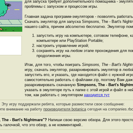
для запуска требует дополнительного помощника - эмулят
проблемы с запуском и процессом игры.
Главная задача программ-эмуляторов - позволять работат
Скачать эмулятор для запуска Simpsons, The - Bart's Nigh
нашего сайта, причем абсолютно бесплатно. Эмулятор по
запустить игру на компьютере, сотовом телефоне, 
компьютере или PlayStation Portable;
настроить управление игрой;
сохранять игру на любом этапе прохождения для пов
продолжения игры.
Итак, для того, чтобы поиграть
Simpsons, The - Bart's Night
игру, скачать эмулятор, разархивировать эмулятор в любо
запустить его, и указать, где находится файл с нужной иг
самостоятельно работать с файлами zip, поэтому Вам даж
разархивировать скачанную
Simpsons, The - Bart's Night
указать в эмуляторе путь к папке с этой игрой и файл в не
том, как работать с эмулятором
находится тут
Эту игру поддержали ребята, которые разместили свое сообщение:
ите внимание на работу
производителя botanica
сегодня на companies.rbc
The - Bart's Nightmare"?
Напиши свою версию обзора. Для этого просто
 галочкой, что это обзор, а не комментарий..