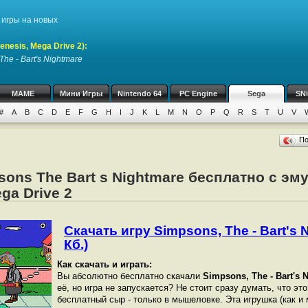
игры на новых
nesis, Mega Drive 2)
:
The - Bart's Nightmare
MAME
Мини Игры
Nintendo 64
PC Engine
Sega
SN
#
A
B
C
D
E
F
G
H
I
J
K
L
M
N
O
P
Q
R
S
T
U
V
П
sons The Bart s Nightmare бесплатно с эм
ega Drive 2
Скачать игру Simpsons, The - Bart's 
Кб.)
Как скачать и играть:
Вы абсолютно бесплатно скачали
Simpsons, The - Bart's 
её, но игра не запускается? Не стоит сразу думать, что эт
бесплатный сыр - только в мышеловке. Эта игрушка (как и 