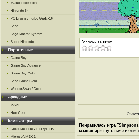
Mattel Intellivision
Nintendo 64
PC Engine / Turbo Grafx-16
Sega
Sega Master System
Super Nintendo
Голосуй за игру:
Портативные
Game Boy
Game Boy Advance
Game Boy Color
Sega Game Gear
WonderSwan / Color
Аркадные
MAME
Neo-Geo
Обрат
Компьютеры
Понравилась игра "Simpsons, 
Современные Игры для ПК
комментария чуть ниже и отметь
Microsoft MSX-1