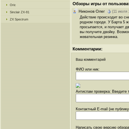
Обзоры игры от пользова
Oric
Никонов Олег
(11 июля 
Sinclair ZX-81
Действие происходит во сн
ZX Spectrum
родном городе. У Барта 5 ж
просыпается, и получает дв
вы получите двойку. Возмож
жевательная резинка.
Комментарии:
Ваш комментарий
ФИО или ник:
Антиспам проверка: Введите т
Контактный E-mail (не публик
Написать свою версию обзора