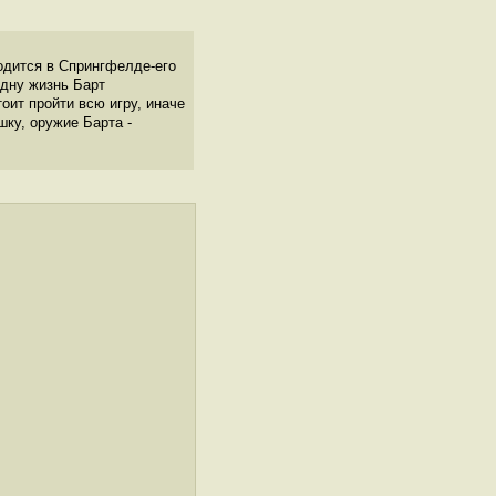
ходится в Спрингфелде-его
одну жизнь Барт
оит пройти всю игру, иначе
шку, оружие Барта -