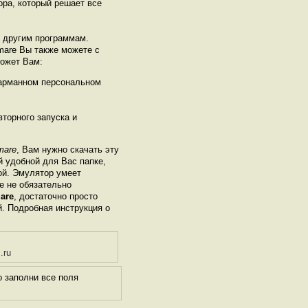
ора, который решает все
ь другим программам.
tmare Вы также можете с
может Вам:
карманном персональном
торного запуска и
mare
, Вам нужно скачать эту
й удобной для Вас папке,
рой. Эмулятор умеет
е не обязательно
mare
, достаточно просто
й. Подробная инструкция о
.ru
 заполни все поля