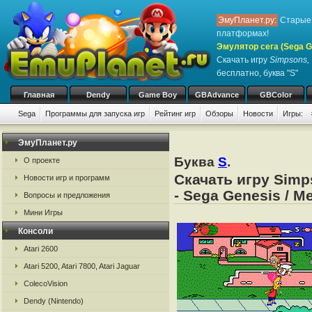
ЭмуПланет.ру:
Старые 
платформах!
Эмулятор сега (Sega Ge
Скачать игру
Simpsons, 
бесплатно, буква "S"
Главная
Dendy
Game Boy
GBAdvance
GBColor
Sega
Программы для запуска игр
Рейтинг игр
Обзоры
Новости
Игры:
ЭмуПланет.ру
Буква
S
.
О проекте
Скачать игру Simp
Новости игр и программ
- Sega Genesis / M
Вопросы и предложения
Мини Игры
Консоли
Atari 2600
Atari 5200, Atari 7800, Atari Jaguar
ColecoVision
Dendy (Nintendo)