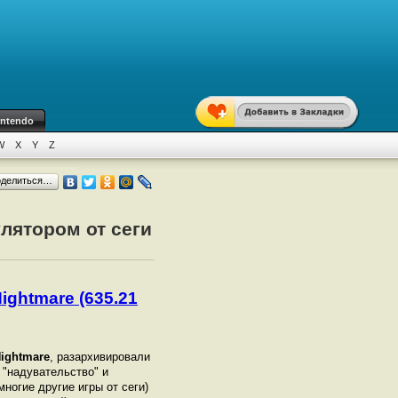
intendo
W
X
Y
Z
оделиться…
улятором от сеги
Nightmare (635.21
Nightmare
, разархивировали
о "надувательство" и
многие другие игры от сеги)