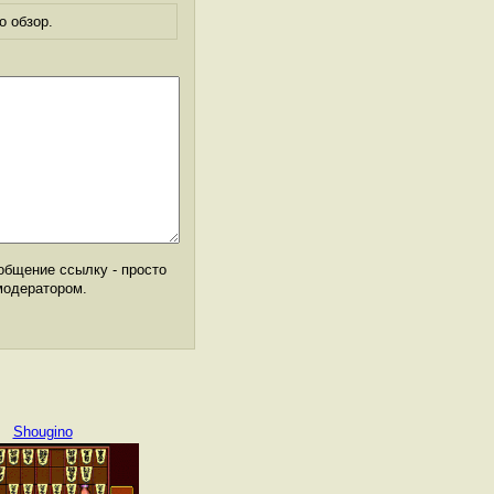
о обзор.
общение ссылку - просто
модератором.
Shougino