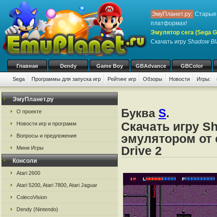
ЭмуПланет.ру:
Старые 
платформах!
Эмулятор сега (Sega Ge
Скачать игру
Shadow Bl
Главная
Dendy
Game Boy
GBAdvance
GBColor
Sega
Программы для запуска игр
Рейтинг игр
Обзоры
Новости
Игры:
ЭмуПланет.ру
Буква
S
.
О проекте
Скачать игру Sh
Новости игр и программ
эмулятором от с
Вопросы и предложения
Drive 2
Мини Игры
Консоли
Atari 2600
Atari 5200, Atari 7800, Atari Jaguar
ColecoVision
Dendy (Nintendo)