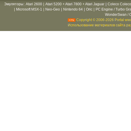
Эмуляторы
:
Atari 2600
|
Atari 5200 + Atari 7800 + Atari Jaguar
|
Coleco Coleco
|
Microsoft MSX-1
|
Neo-Geo
|
Nintendo 64
|
Oric
|
PC Engine / Turbo Gr
WonderSwan / C
Copyright © 2006-2026 Portal www
Использование материалов сайта раз