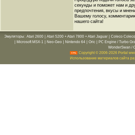
секунды и поможет нам и др
предпочтения, вкусы и мнен
Вашему голосу, комментарию
нашего сайта!
Эмуляторы
:
Atari 2600
|
Atari 5200 + Atari 7800 + Atari Jaguar
|
Coleco Coleco
|
Microsoft MSX-1
|
Neo-Geo
|
Nintendo 64
|
Oric
|
PC Engine / Turbo Gr
WonderSwan / C
Copyright © 2006-2026 Portal www
Использование материалов сайта раз