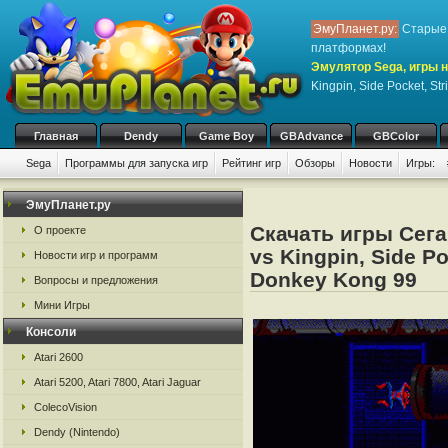
ЭмуПланет.ру:
Старые 
платформах!
Эмулятор Sega, игры н
Kingpin, Side Pocket, St
Главная
Dendy
Game Boy
GBAdvance
GBColor
Sega
Программы для запуска игр
Рейтинг игр
Обзоры
Новости
Игры:
ЭмуПланет.ру
Скачать игры Сега
О проекте
vs Kingpin, Side Po
Новости игр и программ
Donkey Kong 99
Вопросы и предложения
Мини Игры
Консоли
Atari 2600
Atari 5200, Atari 7800, Atari Jaguar
ColecoVision
Dendy (Nintendo)