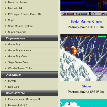
Mattel Intellivision
Nintendo 64
PC Engine / Turbo Grafx-16
Sega
Spider-Man vs Kingpin
Sega Master System
Размер файла 381.73 Кб.
Super Nintendo
Портативные
Game Boy
Game Boy Advance
Game Boy Color
Sega Game Gear
WonderSwan / Color
Аркадные
MAME
Strider
Neo-Geo
Размер файла 666.98 Кб.
Компьютеры
Современные Игры для ПК
Microsoft MSX-1