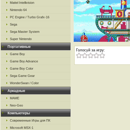
Mattel Intellivision
Nintendo 64
PC Engine / Turbo Grafx-16
Sega
Sega Master System
Super Nintendo
Портативные
Голосуй за игру:
Game Boy
Game Boy Advance
Game Boy Color
Sega Game Gear
WonderSwan / Color
Аркадные
MAME
Neo-Geo
Компьютеры
Современные Игры для ПК
Microsoft MSX-1