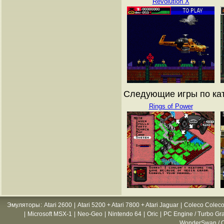
Revolution X
Следующие игры по ката
Rings of Power
Эмуляторы
:
Atari 2600
|
Atari 5200 + Atari 7800 + Atari Jaguar
|
Coleco Coleco
|
Microsoft MSX-1
|
Neo-Geo
|
Nintendo 64
|
Oric
|
PC Engine / Turbo Gr
WonderSwan / C