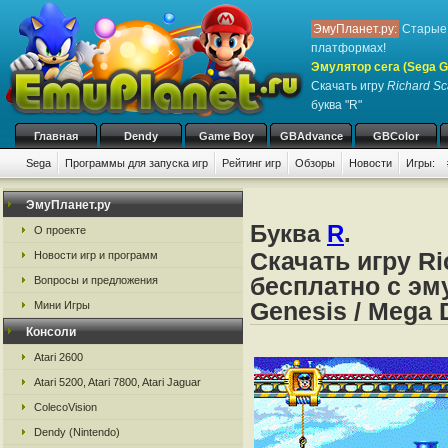
ЭмуПланет.ру:
Старые 
платформах!
Эмулятор сега (Sega Ge
Скачать игру
Richard Sc
буква "R"
Главная
Dendy
Game Boy
GBAdvance
GBColor
Sega
Программы для запуска игр
Рейтинг игр
Обзоры
Новости
Игры:
ЭмуПланет.ру
Буква
R
.
О проекте
Скачать игру Ri
Новости игр и программ
бесплатно с эму
Вопросы и предложения
Genesis / Mega 
Мини Игры
Консоли
Atari 2600
Atari 5200, Atari 7800, Atari Jaguar
ColecoVision
Dendy (Nintendo)