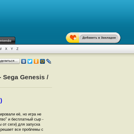
intendo
W
X
Y
Z
оделиться…
 Sega Genesis /
)
ировали её, но игра не
тво" и бесплатный сыр -
 от сеги) для запуска
 решает все проблемы с