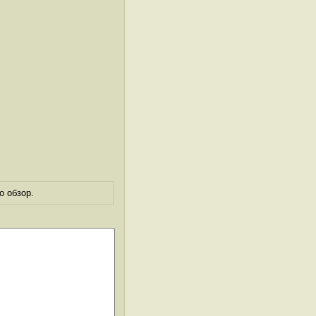
о обзор.