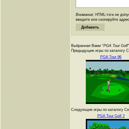
Внимание:
HTML-тэги не допус
введите или скопируйте адре
Выбранная Вами "
PGA Tour Golf
Предыдущие игры по каталогу Сег
PGA Tour 96
Следующие игры по каталогу Сег
PGA Tour Golf 2