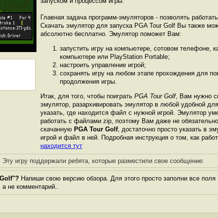
запуском и процессом игры.
Главная задача программ-эмуляторов - позволять работат
Скачать эмулятор для запуска PGA Tour Golf Вы также мож
абсолютно бесплатно. Эмулятор поможет Вам:
запустить игру на компьютере, сотовом телефоне, 
компьютере или PlayStation Portable;
настроить управление игрой;
сохранять игру на любом этапе прохождения для пов
продолжения игры.
Итак, для того, чтобы поиграть
PGA Tour Golf
, Вам нужно с
эмулятор, разархивировать эмулятор в любой удобной для 
указать, где находится файл с нужной игрой. Эмулятор ум
работать с файлами zip, поэтому Вам даже не обязательн
скачанную
PGA Tour Golf
, достаточно просто указать в эм
игрой и файл в ней. Подробная инструкция о том, как рабо
находится тут
Эту игру поддержали ребята, которые разместили свое сообщение:
Golf"?
Напиши свою версию обзора. Для этого просто заполни все поля 
, а не комментарий..