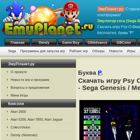
ЭмуПланет.ру:
Старые 
платформах!
Эмулятор сега (Sega Ge
Скачать игру
Psy-O-Bla
бесплатно, буква "P"
Главная
Dendy
Game Boy
GBAdvance
GBColor
Sega
Программы для запуска игр
Рейтинг игр
Обзоры
Новости
Игры:
ЭмуПланет.ру
Буква
P
.
О проекте
Скачать игру Psy 
Новости игр и программ
- Sega Genesis / M
Вопросы и предложения
Мини Игры
Консоли
Atari 2600
Atari 5200, Atari 7800, Atari Jaguar
ColecoVision
Dendy (Nintendo)