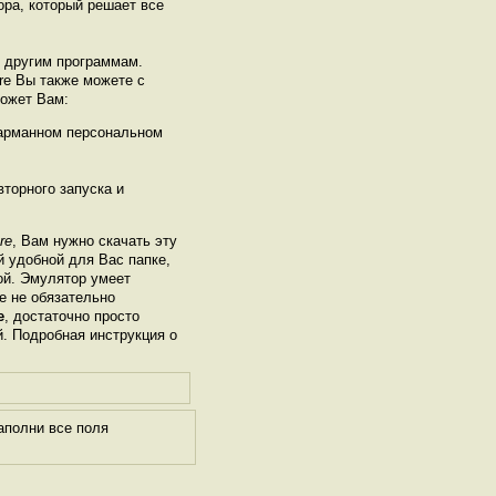
ора, который решает все
ь другим программам.
re Вы также можете с
может Вам:
карманном персональном
торного запуска и
re
, Вам нужно скачать эту
й удобной для Вас папке,
рой. Эмулятор умеет
е не обязательно
e
, достаточно просто
й. Подробная инструкция о
аполни все поля