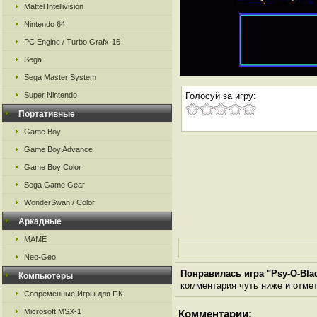
Mattel Intellivision
Nintendo 64
PC Engine / Turbo Grafx-16
Sega
Sega Master System
Super Nintendo
Голосуй за игру:
Портативные
Game Boy
Game Boy Advance
Game Boy Color
Sega Game Gear
WonderSwan / Color
Аркадные
MAME
Neo-Geo
Понравилась игра "Psy-O-Bla
Компьютеры
комментария чуть ниже и отметь
Современные Игры для ПК
Microsoft MSX-1
Комментарии: