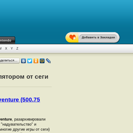
intendo
W
X
Y
Z
оделиться…
лятором от сеги
enture (500.75
enture
, разархивировали
о "надувательство" и
многие другие игры от сеги)