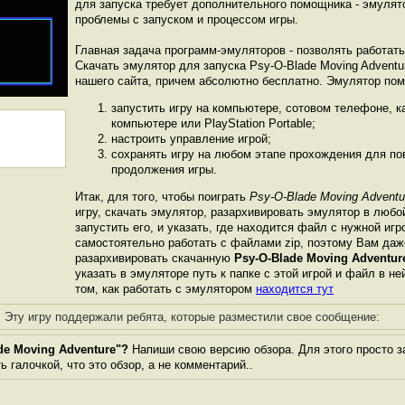
для запуска требует дополнительного помощника - эмулят
проблемы с запуском и процессом игры.
Главная задача программ-эмуляторов - позволять работат
Скачать эмулятор для запуска Psy-O-Blade Moving Adventu
нашего сайта, причем абсолютно бесплатно. Эмулятор по
запустить игру на компьютере, сотовом телефоне, 
компьютере или PlayStation Portable;
настроить управление игрой;
сохранять игру на любом этапе прохождения для пов
продолжения игры.
Итак, для того, чтобы поиграть
Psy-O-Blade Moving Adventu
игру, скачать эмулятор, разархивировать эмулятор в любо
запустить его, и указать, где находится файл с нужной иг
самостоятельно работать с файлами zip, поэтому Вам даж
разархивировать скачанную
Psy-O-Blade Moving Adventur
указать в эмуляторе путь к папке с этой игрой и файл в не
том, как работать с эмулятором
находится тут
Эту игру поддержали ребята, которые разместили свое сообщение:
de Moving Adventure"?
Напиши свою версию обзора. Для этого просто з
 галочкой, что это обзор, а не комментарий..