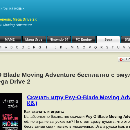
игры на новых
nesis, Mega Drive 2)
:
de Moving Adventure
MAME
Мини Игры
Nintendo 64
PC Engine
Sega
SN
#
A
B
C
D
E
F
G
H
I
J
K
L
M
N
O
P
Q
R
S
T
U
V
П
O Blade Moving Adventure бесплатно с эму
ega Drive 2
Скачать игру Psy-O-Blade Moving Adv
Кб.)
Как скачать и играть:
Вы абсолютно бесплатно скачали
Psy-O-Blade Moving Adv
её, но игра не запускается? Не стоит сразу думать, что эт
бесплатный сыр - только в мышеловке. Эта игрушка (как и 