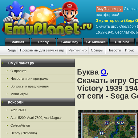
ЭмуПланет.ру:
Старые 
платформах!
Эмулятор сега (Sega Ge
Скачать игру
Operation E
1939-1945
бесплатно, б
Главная
Dendy
Game Boy
GBAdvance
GBColor
Sega
Программы для запуска игр
Рейтинг игр
Обзоры
Новости
Игры:
ЭмуПланет.ру
Буква
O
.
О проекте
Скачать игру Op
Новости игр и программ
Victory 1939 1
Вопросы и предложения
от сеги - Sega G
Мини Игры
Консоли
Atari 2600
Atari 5200, Atari 7800, Atari Jaguar
ColecoVision
Dendy (Nintendo)