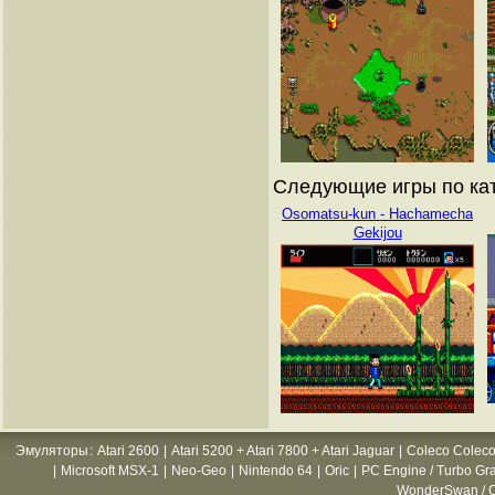
Следующие игры по ката
Osomatsu-kun - Hachamecha
Gekijou
Эмуляторы
:
Atari 2600
|
Atari 5200 + Atari 7800 + Atari Jaguar
|
Coleco Coleco
|
Microsoft MSX-1
|
Neo-Geo
|
Nintendo 64
|
Oric
|
PC Engine / Turbo Gr
WonderSwan / C