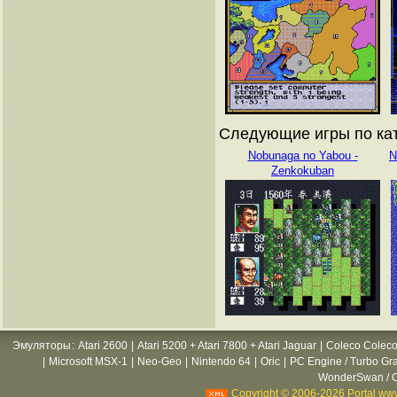
Следующие игры по ката
Nobunaga no Yabou -
N
Zenkokuban
Эмуляторы
:
Atari 2600
|
Atari 5200 + Atari 7800 + Atari Jaguar
|
Coleco Coleco
|
Microsoft MSX-1
|
Neo-Geo
|
Nintendo 64
|
Oric
|
PC Engine / Turbo Gr
WonderSwan / C
Copyright © 2006-2026 Portal www