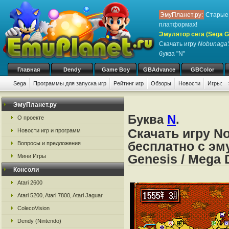
ЭмуПланет.ру:
Старые 
платформах!
Эмулятор сега (Sega Ge
Скачать игру
Nobunaga'
буква "N"
Главная
Dendy
Game Boy
GBAdvance
GBColor
Sega
Программы для запуска игр
Рейтинг игр
Обзоры
Новости
Игры:
ЭмуПланет.ру
Буква
N
.
О проекте
Скачать игру N
Новости игр и программ
бесплатно с эму
Вопросы и предложения
Genesis / Mega 
Мини Игры
Консоли
Atari 2600
Atari 5200, Atari 7800, Atari Jaguar
ColecoVision
Dendy (Nintendo)