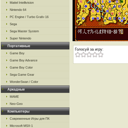
Mattel Intellivision
Nintendo 64
PC Engine / Turbo Grafx-16
Sega
Sega Master System
Super Nintendo
Портативные
Голосуй за игру:
Game Boy
Game Boy Advance
Game Boy Color
Sega Game Gear
WonderSwan / Color
Аркадные
MAME
Neo-Geo
Компьютеры
Современные Игры для ПК
Microsoft MSX-1