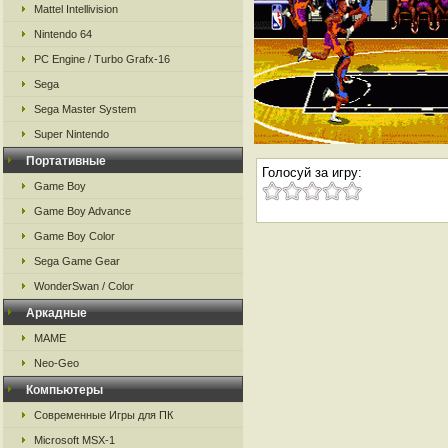
Mattel Intellivision
Nintendo 64
PC Engine / Turbo Grafx-16
Sega
Sega Master System
Super Nintendo
Портативные
Голосуй за игру:
Game Boy
Game Boy Advance
Game Boy Color
Sega Game Gear
WonderSwan / Color
Аркадные
MAME
Neo-Geo
Компьютеры
Современные Игры для ПК
Microsoft MSX-1