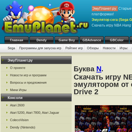
ЭмуПланет.ру:
Старые 
платформах!
Эмулятор сега (Sega Ge
Скачать игру
NBA Hang 
Главная
Dendy
Game Boy
GBAdvance
GBColor
Sega
Программы для запуска игр
Рейтинг игр
Обзоры
Новости
Игры:
ЭмуПланет.ру
Буква
N
.
О проекте
Скачать игру N
Новости игр и программ
эмулятором от с
Вопросы и предложения
Drive 2
Мини Игры
Консоли
Atari 2600
Atari 5200, Atari 7800, Atari Jaguar
ColecoVision
Dendy (Nintendo)