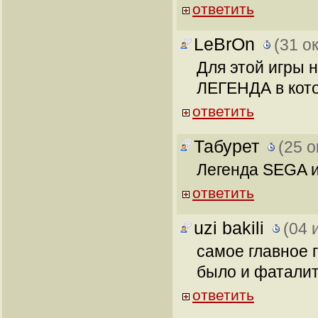
ответить
LeBrOn
(31 о
Для этой игры н
ЛЕГЕНДА в котор
ответить
Табурет
(25 о
Легенда SEGA и
ответить
uzi bakili
(04 
самое главное 
было и фаталит
ответить