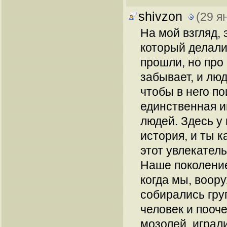
shivzon
(29 я
На мой взгляд,
который делали
прошли, но про 
забывает, и лю
чтобы в него по
единственная и
людей. Здесь у
история, и ты к
этот увлекател
Наше поколение
когда мы, воор
собирались груп
человек и пооч
мозолей, играли