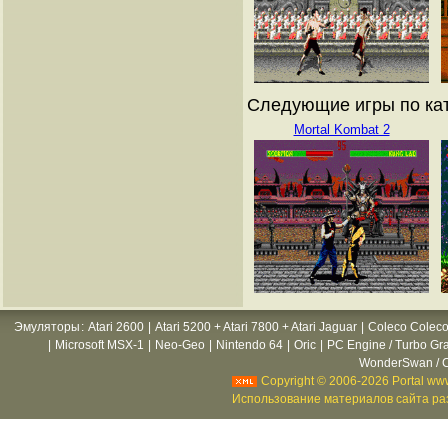
Следующие игры по ката
Mortal Kombat 2
Эмуляторы
:
Atari 2600
|
Atari 5200 + Atari 7800 + Atari Jaguar
|
Coleco Coleco
|
Microsoft MSX-1
|
Neo-Geo
|
Nintendo 64
|
Oric
|
PC Engine / Turbo Gr
WonderSwan / C
Copyright © 2006-2026 Portal www
Использование материалов сайта раз