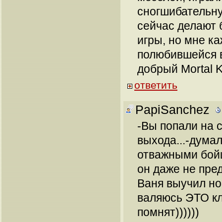
сногшибательну
сейчас делают 
игры, но мне ка
полюбившейся в
добрый Mortal 
ответить
PapiSanchez
-Вы попали на с
выхода...-дума
отважными бойц
он даже не пре
Ваня выучил но
валяюсь ЭТО кл
помнят))))))