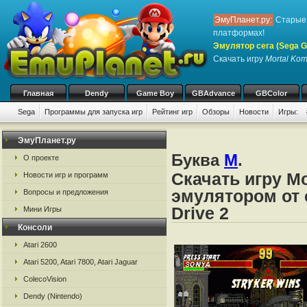
ЭмуПланет.ру:
Старые 
платформах!
Эмулятор сега (Sega Ge
Скачать игру
Mortal Kom
Главная
Dendy
Game Boy
GBAdvance
GBColor
Sega
Программы для запуска игр
Рейтинг игр
Обзоры
Новости
Игры:
ЭмуПланет.ру
Буква
M
.
О проекте
Скачать игру М
Новости игр и программ
эмулятором от с
Вопросы и предложения
Drive 2
Мини Игры
Консоли
Atari 2600
Atari 5200, Atari 7800, Atari Jaguar
ColecoVision
Dendy (Nintendo)