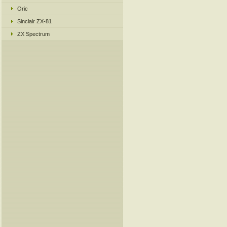
Oric
Sinclair ZX-81
ZX Spectrum