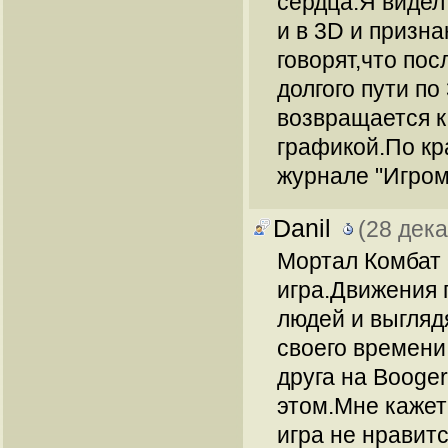
сердца.Я видел 
и в 3D и призна
говорят,что пос
долгого пути по
возвращается к
графикой.По кр
журнале "Игром
Danil
(28 дека
Мортал Комбат 
игра.Движения 
людей и выгляд
своего времени
друга на Booge
этом.Мне кажет
игра не нравит