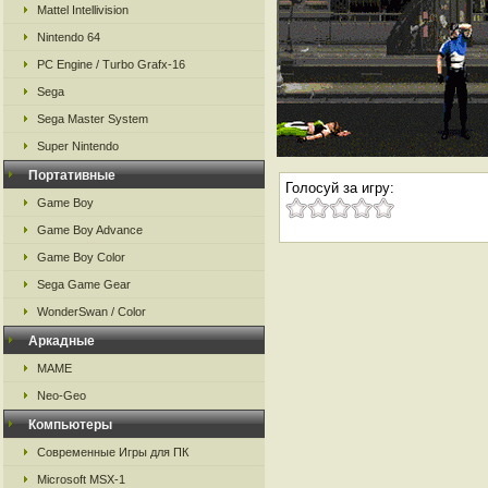
Mattel Intellivision
Nintendo 64
PC Engine / Turbo Grafx-16
Sega
Sega Master System
Super Nintendo
Портативные
Голосуй за игру:
Game Boy
Game Boy Advance
Game Boy Color
Sega Game Gear
WonderSwan / Color
Аркадные
MAME
Neo-Geo
Компьютеры
Современные Игры для ПК
Microsoft MSX-1