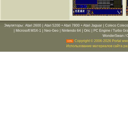
Эмуляторы
:
Atari 2600
|
Atari 5200 + Atari 7800 + Atari Jaguar
|
Coleco Coleco
|
Microsoft MSX-1
|
Neo-Geo
|
Nintendo 64
|
Oric
|
PC Engine / Turbo Gr
WonderSwan / C
Copyright © 2006-2026 Portal www
Использование материалов сайта раз