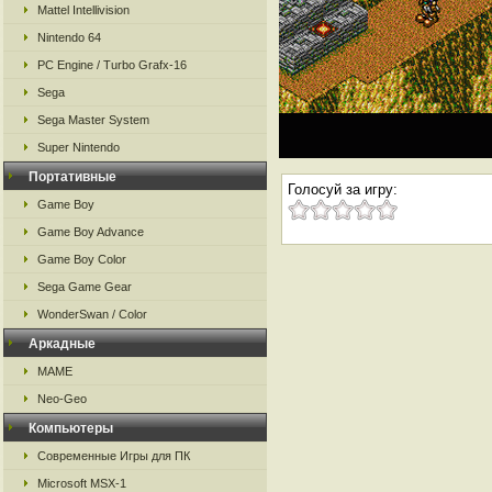
Mattel Intellivision
Nintendo 64
PC Engine / Turbo Grafx-16
Sega
Sega Master System
Super Nintendo
Портативные
Голосуй за игру:
Game Boy
Game Boy Advance
Game Boy Color
Sega Game Gear
WonderSwan / Color
Аркадные
MAME
Neo-Geo
Компьютеры
Современные Игры для ПК
Microsoft MSX-1