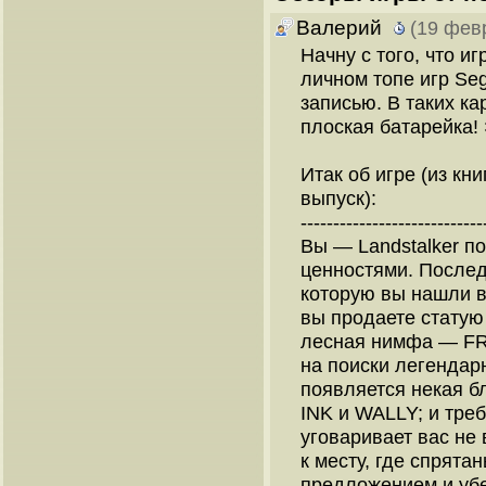
Валерий
(19 фев
Начну с того, что и
личном топе игр Seg
записью. В таких к
плоская батарейка!
Итак об игре (из кн
выпуск):
----------------------------
Вы — Landstalker п
ценностями. После
которую вы нашли в 
вы продаете статую
лесная нимфа — FR
на поиски легендар
появляется некая б
INK и WALLY; и тре
уговаривает вас не
к месту, где спрята
предложением и убе