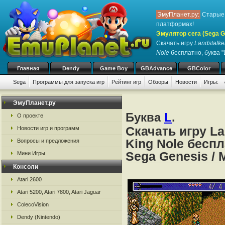
ЭмуПланет.ру:
Старые 
платформах!
Эмулятор сега (Sega Ge
Скачать игру
Landstalker
Nole
бесплатно, буква "
Главная
Dendy
Game Boy
GBAdvance
GBColor
Sega
Программы для запуска игр
Рейтинг игр
Обзоры
Новости
Игры:
ЭмуПланет.ру
Буква
L
.
О проекте
Скачать игру La
Новости игр и программ
King Nole беспл
Вопросы и предложения
Sega Genesis / 
Мини Игры
Консоли
Atari 2600
Atari 5200, Atari 7800, Atari Jaguar
ColecoVision
Dendy (Nintendo)