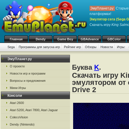
ЭмуПланет.ру:
Старые 
платформах!
Эмулятор сега (Sega Ge
Скачать игру
King Salm
Главная
Dendy
Game Boy
GBAdvance
GBColor
Sega
Программы для запуска игр
Рейтинг игр
Обзоры
Новости
Игры:
ЭмуПланет.ру
Буква
K
.
О проекте
Скачать игру K
Новости игр и программ
эмулятором от с
Вопросы и предложения
Drive 2
Мини Игры
Консоли
Atari 2600
Atari 5200, Atari 7800, Atari Jaguar
ColecoVision
Dendy (Nintendo)