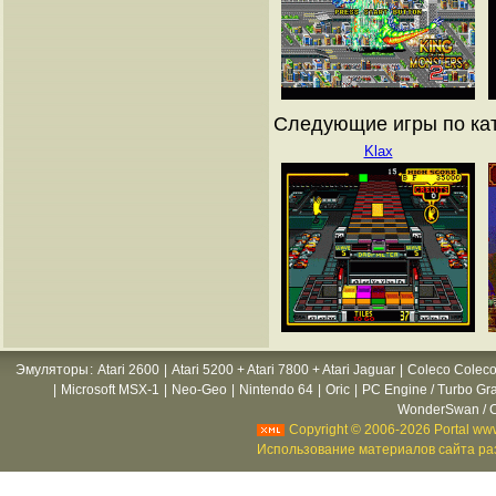
Следующие игры по ката
Klax
Эмуляторы
:
Atari 2600
|
Atari 5200 + Atari 7800 + Atari Jaguar
|
Coleco Coleco
|
Microsoft MSX-1
|
Neo-Geo
|
Nintendo 64
|
Oric
|
PC Engine / Turbo Gr
WonderSwan / C
Copyright © 2006-2026 Portal www
Использование материалов сайта раз