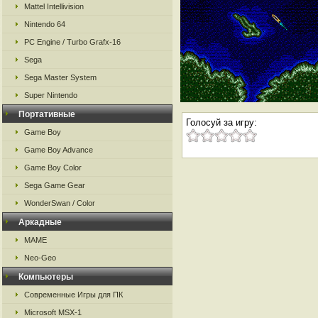
Mattel Intellivision
Nintendo 64
PC Engine / Turbo Grafx-16
Sega
Sega Master System
Super Nintendo
Портативные
Голосуй за игру:
Game Boy
Game Boy Advance
Game Boy Color
Sega Game Gear
WonderSwan / Color
Аркадные
MAME
Neo-Geo
Компьютеры
Современные Игры для ПК
Microsoft MSX-1