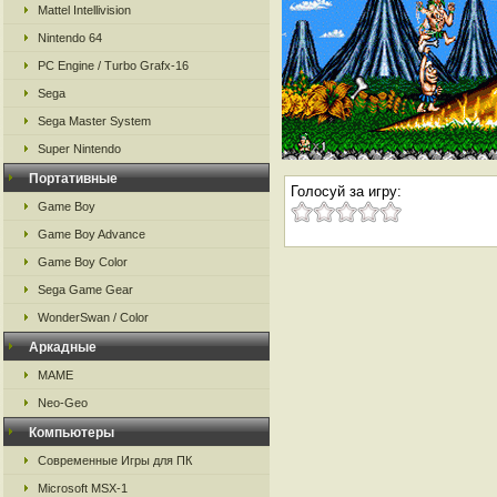
Mattel Intellivision
Nintendo 64
PC Engine / Turbo Grafx-16
Sega
Sega Master System
Super Nintendo
Портативные
Голосуй за игру:
Game Boy
Game Boy Advance
Game Boy Color
Sega Game Gear
WonderSwan / Color
Аркадные
MAME
Neo-Geo
Компьютеры
Современные Игры для ПК
Microsoft MSX-1