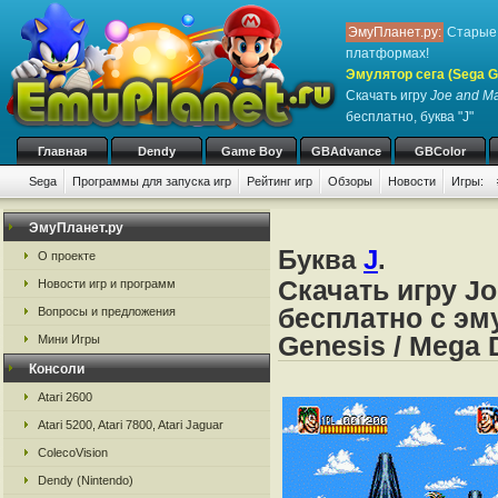
ЭмуПланет.ру:
Старые 
платформах!
Эмулятор сега (Sega Ge
Скачать игру
Joe and M
бесплатно, буква "J"
Главная
Dendy
Game Boy
GBAdvance
GBColor
Sega
Программы для запуска игр
Рейтинг игр
Обзоры
Новости
Игры:
ЭмуПланет.ру
Буква
J
.
О проекте
Скачать игру J
Новости игр и программ
бесплатно с эму
Вопросы и предложения
Genesis / Mega 
Мини Игры
Консоли
Atari 2600
Atari 5200, Atari 7800, Atari Jaguar
ColecoVision
Dendy (Nintendo)