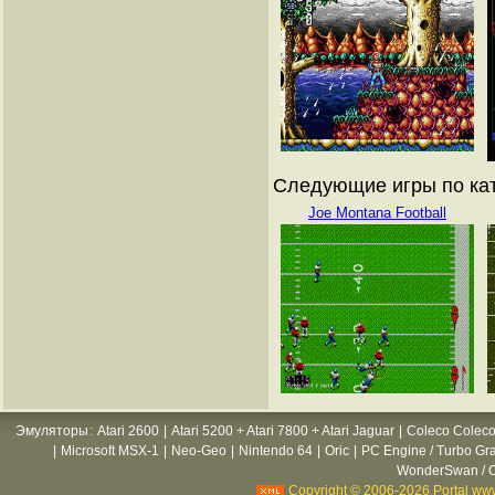
Следующие игры по ката
Joe Montana Football
Эмуляторы
:
Atari 2600
|
Atari 5200 + Atari 7800 + Atari Jaguar
|
Coleco Coleco
|
Microsoft MSX-1
|
Neo-Geo
|
Nintendo 64
|
Oric
|
PC Engine / Turbo Gr
WonderSwan / C
Copyright © 2006-2026 Portal www