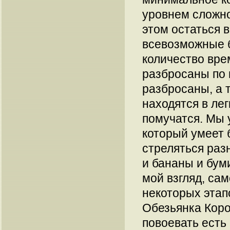
уровнем сложно
этом остаться 
всевозможные 
количество вре
разбросаны по 
разбросаны, а 
находятся в ле
помучатся. Мы 
который умеет б
стреляться раз
и бананы и бум
мой взгляд, са
некоторых этап
Обезьянка Корол
повоевать есть 