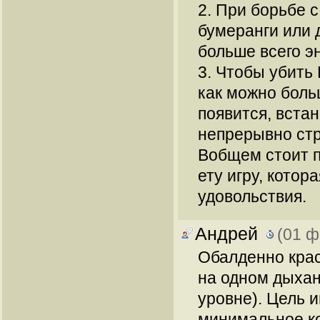
2. При борьбе 
бумеранги или
больше всего э
3. Чтобы убить
как можно боль
появится, встан
непрерывно стр
Вобщем стоит п
ету игру, котор
удовольствия.
Андрей
(01 ф
Обалденно крас
на одном дыхан
уровне). Цель и
минимальное ко