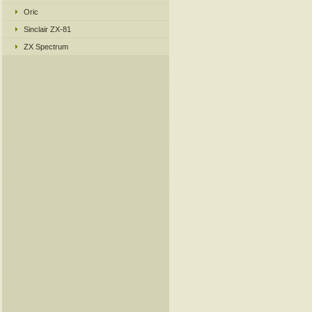
Oric
Sinclair ZX-81
ZX Spectrum