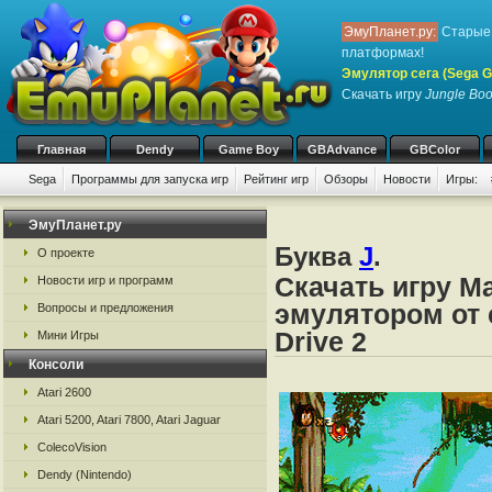
ЭмуПланет.ру:
Старые 
платформах!
Эмулятор сега (Sega Ge
Скачать игру
Jungle Boo
Главная
Dendy
Game Boy
GBAdvance
GBColor
Sega
Программы для запуска игр
Рейтинг игр
Обзоры
Новости
Игры:
ЭмуПланет.ру
Буква
J
.
О проекте
Скачать игру М
Новости игр и программ
эмулятором от с
Вопросы и предложения
Drive 2
Мини Игры
Консоли
Atari 2600
Atari 5200, Atari 7800, Atari Jaguar
ColecoVision
Dendy (Nintendo)