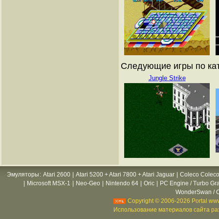
Следующие игры по ката
Jungle Strike
Эмуляторы
:
Atari 2600
|
Atari 5200 + Atari 7800 + Atari Jaguar
|
Coleco Coleco
|
Microsoft MSX-1
|
Neo-Geo
|
Nintendo 64
|
Oric
|
PC Engine / Turbo Gr
WonderSwan / C
Copyright © 2006-2026 Portal www
Использование материалов сайта раз