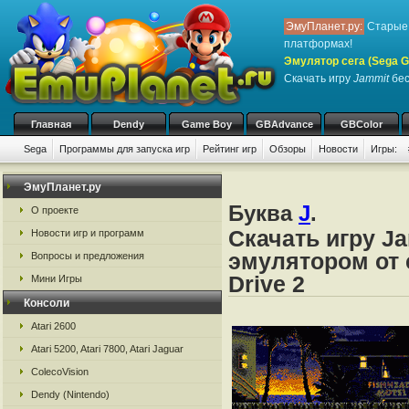
ЭмуПланет.ру:
Старые 
платформах!
Эмулятор сега (Sega Ge
Скачать игру
Jammit
бес
Главная
Dendy
Game Boy
GBAdvance
GBColor
Sega
Программы для запуска игр
Рейтинг игр
Обзоры
Новости
Игры:
ЭмуПланет.ру
Буква
J
.
О проекте
Скачать игру J
Новости игр и программ
эмулятором от с
Вопросы и предложения
Drive 2
Мини Игры
Консоли
Atari 2600
Atari 5200, Atari 7800, Atari Jaguar
ColecoVision
Dendy (Nintendo)