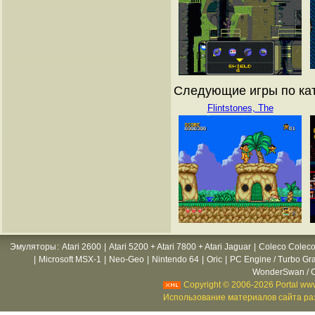
Следующие игры по ката
Flintstones, The
Эмуляторы
:
Atari 2600
|
Atari 5200 + Atari 7800 + Atari Jaguar
|
Coleco Coleco
|
Microsoft MSX-1
|
Neo-Geo
|
Nintendo 64
|
Oric
|
PC Engine / Turbo Gr
WonderSwan / C
Copyright © 2006-2026 Portal www
Использование материалов сайта раз