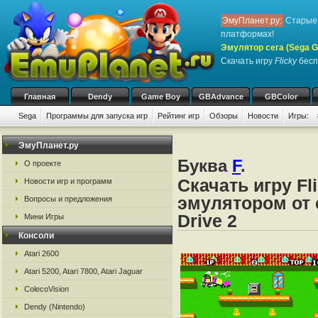
ЭмуПланет.ру:
Старые 
платформах!
Эмулятор сега (Sega Ge
Скачать игру
Flicky
беспл
Главная
Dendy
Game Boy
GBAdvance
GBColor
Sega
Программы для запуска игр
Рейтинг игр
Обзоры
Новости
Игры:
ЭмуПланет.ру
Буква
F
.
О проекте
Скачать игру Fl
Новости игр и программ
эмулятором от с
Вопросы и предложения
Drive 2
Мини Игры
Консоли
Atari 2600
Atari 5200, Atari 7800, Atari Jaguar
ColecoVision
Dendy (Nintendo)