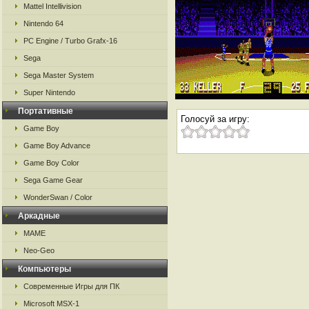
Mattel Intellivision
Nintendo 64
PC Engine / Turbo Grafx-16
Sega
Sega Master System
Super Nintendo
Портативные
Голосуй за игру:
Game Boy
Game Boy Advance
Game Boy Color
Sega Game Gear
WonderSwan / Color
Аркадные
MAME
Neo-Geo
Компьютеры
Современные Игры для ПК
Microsoft MSX-1