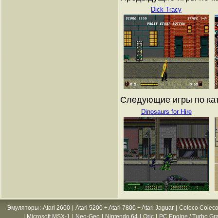
Dick Tracy
Следующие игры по ката
Dinosaurs for Hire
Эмуляторы
:
Atari 2600
|
Atari 5200 + Atari 7800 + Atari Jaguar
|
Coleco Coleco
|
Microsoft MSX-1
|
Neo-Geo
|
Nintendo 64
|
Oric
|
PC Engine / Turbo Gr