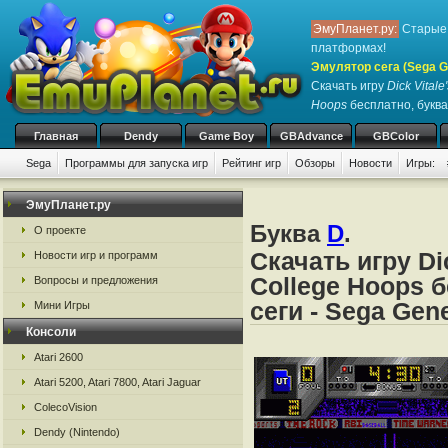
ЭмуПланет.ру:
Старые 
платформах!
Эмулятор сега (Sega Ge
Скачать игру
Dick Vital
Hoops
бесплатно, буква
Главная
Dendy
Game Boy
GBAdvance
GBColor
Sega
Программы для запуска игр
Рейтинг игр
Обзоры
Новости
Игры:
ЭмуПланет.ру
Буква
D
.
О проекте
Скачать игру Di
Новости игр и программ
College Hoops 
Вопросы и предложения
сеги - Sega Gene
Мини Игры
Консоли
Atari 2600
Atari 5200, Atari 7800, Atari Jaguar
ColecoVision
Dendy (Nintendo)