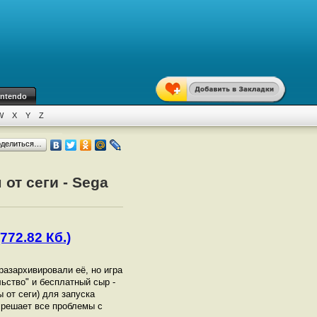
intendo
W
X
Y
Z
оделиться…
 от сеги - Sega
772.82 Кб.)
 разархивировали её, но игра
льство" и бесплатный сыр -
 от сеги) для запуска
 решает все проблемы с