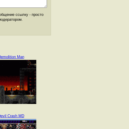
общение ссылку - просто
модератором.
emolition Man
evil Crash MD