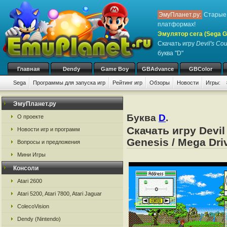
ЭмуПланет.ру:
Старые 
платформах!
Эмулятор сега (Sega Ge
Скачать игру
Devil's Cou
буква "D"
Главная
Dendy
Game Boy
GBAdvance
GBColor
Sega
Программы для запуска игр
Рейтинг игр
Обзоры
Новости
Игры:
ЭмуПланет.ру
Буква
D
.
О проекте
Скачать игру Devil
Новости игр и программ
Genesis / Mega Dri
Вопросы и предложения
Мини Игры
Консоли
Atari 2600
Atari 5200, Atari 7800, Atari Jaguar
ColecoVision
Dendy (Nintendo)