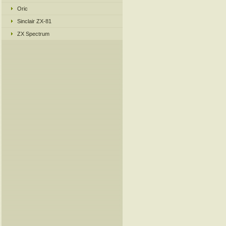
Oric
Sinclair ZX-81
ZX Spectrum