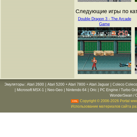
Следующие игры по ката
Double Dragon 3 - The Arcade
Game
Эмуляторы
:
Atari 2600
|
Atari 5200 + Atari 7800 + Atari Jaguar
|
Coleco Coleco
|
Microsoft MSX-1
|
Neo-Geo
|
Nintendo 64
|
Oric
|
PC Engine / Turbo Gr
WonderSwan / C
Copyright © 2006-2026 Portal www
Использование материалов сайта раз