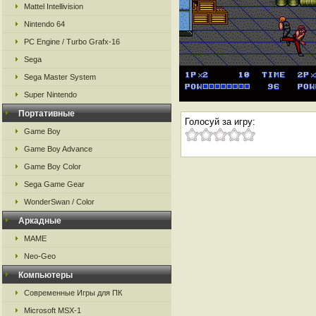
Mattel Intellivision
Nintendo 64
PC Engine / Turbo Grafx-16
Sega
Sega Master System
Super Nintendo
Портативные
Голосуй за игру:
Game Boy
Game Boy Advance
Game Boy Color
Sega Game Gear
WonderSwan / Color
Аркадные
MAME
Neo-Geo
Компьютеры
Современные Игры для ПК
Microsoft MSX-1