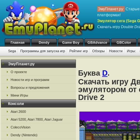
ЭмуПланет.ру:
Старые 
платформах!
Эмулятор сега (Sega Ge
Скачать игру
Double Dr
Главная
Dendy
Game Boy
GBAdvance
GBColor
Sega
Программы для запуска игр
Рейтинг игр
Обзоры
Новости
Игры:
ЭмуПланет.ру
Буква
D
.
О проекте
Скачать игру Д
Новости игр и программ
эмулятором от с
Вопросы и предложения
Drive 2
Мини Игры
Консоли
Atari 2600
Atari 5200, Atari 7800, Atari Jaguar
ColecoVision
Dendy (Nintendo)