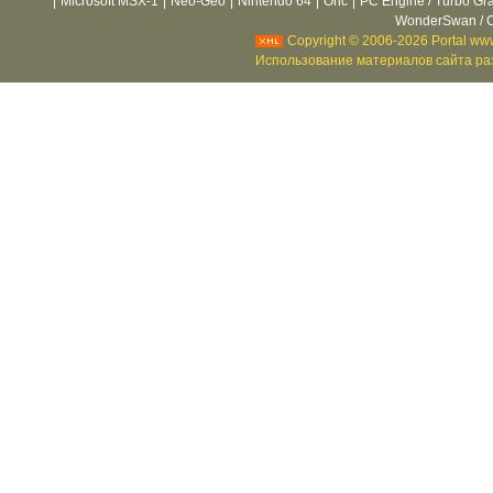
|
Microsoft MSX-1
|
Neo-Geo
|
Nintendo 64
|
Oric
|
PC Engine / Turbo Gr
WonderSwan / C
Copyright © 2006-2026 Portal www
Использование материалов сайта раз