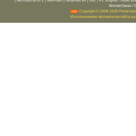
|
Microsoft MSX-1
|
Neo-Geo
|
Nintendo 64
|
Oric
|
PC Engine / Turbo Gr
WonderSwan / C
Copyright © 2006-2026 Portal www
Использование материалов сайта раз