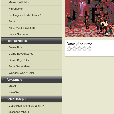
Mattel Intellivision
Nintendo 64
PC Engine / Turbo Grafx-16
Sega
Sega Master System
Super Nintendo
Портативные
Голосуй за игру:
Game Boy
Game Boy Advance
Game Boy Color
Sega Game Gear
WonderSwan / Color
Аркадные
MAME
Neo-Geo
Компьютеры
Современные Игры для ПК
Microsoft MSX-1