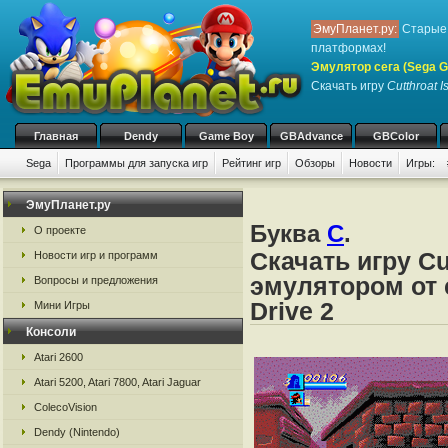
ЭмуПланет.ру:
Старые 
платформах!
Эмулятор сега (Sega Ge
Скачать игру
Cutthroat I
Главная
Dendy
Game Boy
GBAdvance
GBColor
Sega
Программы для запуска игр
Рейтинг игр
Обзоры
Новости
Игры:
ЭмуПланет.ру
Буква
C
.
О проекте
Скачать игру Cu
Новости игр и программ
эмулятором от с
Вопросы и предложения
Drive 2
Мини Игры
Консоли
Atari 2600
Atari 5200, Atari 7800, Atari Jaguar
ColecoVision
Dendy (Nintendo)