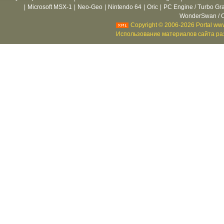
|
Microsoft MSX-1
|
Neo-Geo
|
Nintendo 64
|
Oric
|
PC Engine / Turbo Gr
WonderSwan / C
Copyright © 2006-2026 Portal www
Использование материалов сайта раз