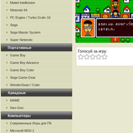
Mattel Intellivision
Nintendo 64
PC Engine / Turbo Grafx-16
Sega
Sega Master System
Super Nintendo
Портативные
Голосуй за игру:
Game Boy
Game Boy Advance
Game Boy Color
Sega Game Gear
WonderSwan / Color
Аркадные
MAME
Neo-Geo
Компьютеры
Современные Игры для ПК
Microsoft MSX-1