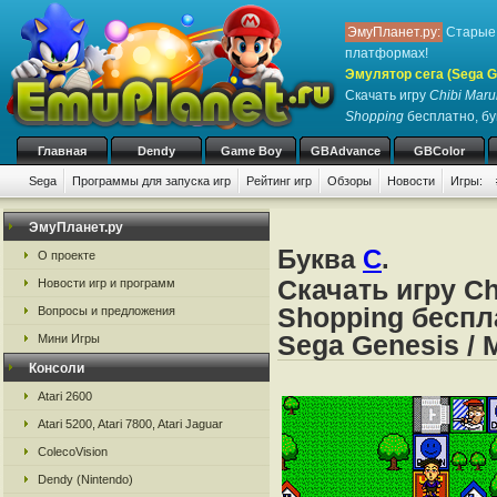
ЭмуПланет.ру:
Старые 
платформах!
Эмулятор сега (Sega Ge
Скачать игру
Chibi Mar
Shopping
бесплатно, бу
Главная
Dendy
Game Boy
GBAdvance
GBColor
Sega
Программы для запуска игр
Рейтинг игр
Обзоры
Новости
Игры:
ЭмуПланет.ру
Буква
C
.
О проекте
Скачать игру C
Новости игр и программ
Shopping беспла
Вопросы и предложения
Sega Genesis / 
Мини Игры
Консоли
Atari 2600
Atari 5200, Atari 7800, Atari Jaguar
ColecoVision
Dendy (Nintendo)