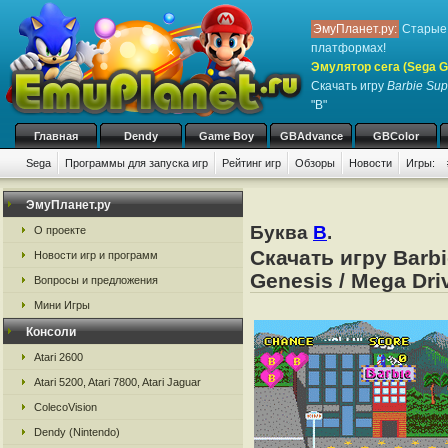
ЭмуПланет.ру:
Старые 
платформах!
Эмулятор сега (Sega Ge
Скачать игру
Barbie Sup
"B"
Главная
Dendy
Game Boy
GBAdvance
GBColor
Sega
Программы для запуска игр
Рейтинг игр
Обзоры
Новости
Игры:
ЭмуПланет.ру
Буква
B
.
О проекте
Скачать игру Barb
Новости игр и программ
Genesis / Mega Dri
Вопросы и предложения
Мини Игры
Консоли
Atari 2600
Atari 5200, Atari 7800, Atari Jaguar
ColecoVision
Dendy (Nintendo)