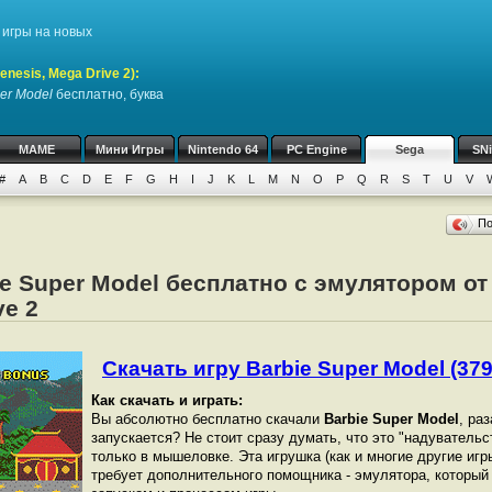
игры на новых
nesis, Mega Drive 2)
:
er Model
бесплатно, буква
MAME
Мини Игры
Nintendo 64
PC Engine
Sega
SN
#
A
B
C
D
E
F
G
H
I
J
K
L
M
N
O
P
Q
R
S
T
U
V
П
ie Super Model бесплатно с эмулятором от 
ve 2
Скачать игру Barbie Super Model (379
Как скачать и играть:
Вы абсолютно бесплатно скачали
Barbie Super Model
, ра
запускается? Не стоит сразу думать, что это "надувательс
только в мышеловке. Эта игрушка (как и многие другие игры
требует дополнительного помощника - эмулятора, который