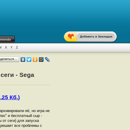
intendo
W
X
Y
Z
оделиться…
сеги - Sega
.25 Кб.)
зархивировали её, но игра не
тво" и бесплатный сыр -
 от сеги) для запуска
 решает все проблемы с