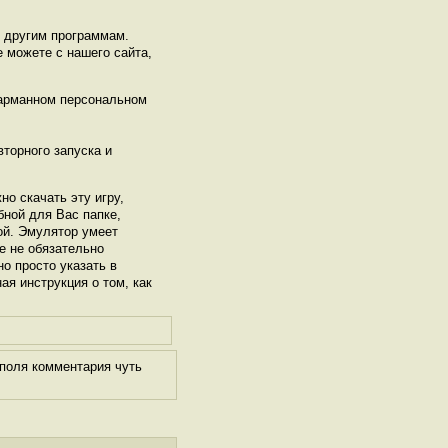
ь другим программам.
е можете с нашего сайта,
карманном персональном
торного запуска и
но скачать эту игру,
бной для Вас папке,
рой. Эмулятор умеет
е не обязательно
но просто указать в
ая инструкция о том, как
 поля комментария чуть